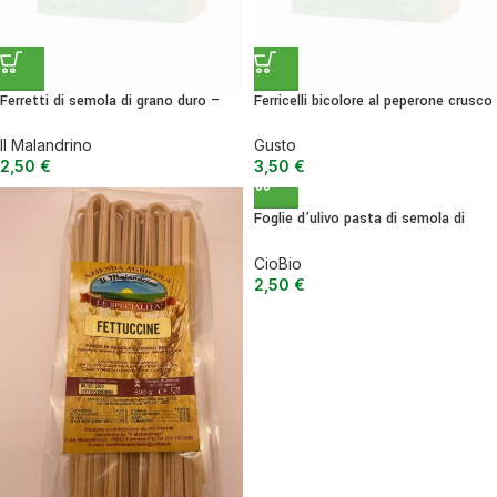
Ferretti di semola di grano duro –
Ferricelli bicolore al peperone crusco
500g
e semola rimacinata – 500GR
Il Malandrino
Gusto
2,50
€
3,50
€
Foglie d’ulivo pasta di semola di
grano duro – BIO 500 g
CioBio
2,50
€