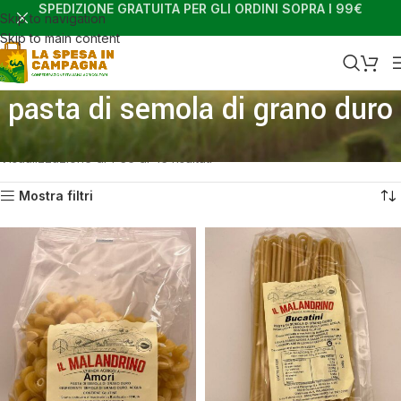
SPEDIZIONE GRATUITA PER GLI ORDINI SOPRA I 99€
Skip to navigation
Skip to main content
pasta di semola di grano duro
Home
Shop
Prodotti taggati “pasta di semola di grano duro”
Visualizzazione di 1-36 di 45 risultati
Mostra filtri