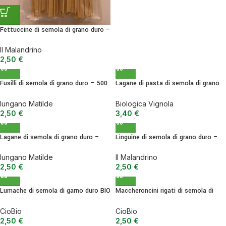
Fettuccine di semola di grano duro –
500 g
Il Malandrino
2,50
€
Fusilli di semola di grano duro – 500
Lagane di pasta di semola di grano
g
duro di senatore cappelli BIO – 500 g
Iungano Matilde
Biologica Vignola
2,50
€
3,40
€
Lagane di semola di grano duro –
Linguine di semola di grano duro –
500 g
500 g
Iungano Matilde
Il Malandrino
2,50
€
2,50
€
Lumache di semola di garno duro BIO
Maccheroncini rigati di semola di
– 500 g
grano duro BIO – 500 g
CioBio
CioBio
2,50
€
2,50
€