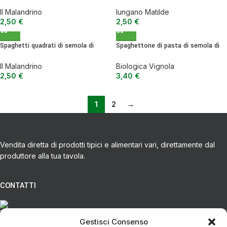
grano duro – 500 g
grano duro – 500 g
Il Malandrino
Iungano Matilde
2,50
€
2,50
€
Spaghetti quadrati di semola di
Spaghettone di pasta di semola di
grano duro – 500 g
grano duro senatore cappelli BIO –
500 g
Il Malandrino
Biologica Vignola
2,50
€
3,40
€
1
2
→
Vendita diretta di prodotti tipici e alimentari vari, direttamente dal
produttore alla tua tavola.
CONTATTI
Via Eugenio Azimonti, 121 - 85050 Villa D'agri PZ
Gestisci Consenso