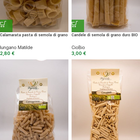
Calamarata pasta di semola di grano
Candele di semola di grano duro BIO
duro – 500 g
– 500 g
Iungano Matilde
CioBio
2,80
€
3,00
€