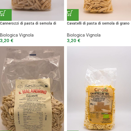
Cannerozzi di pasta di semola di
Cavatelli di pasta di semola di grano
grano duro senatore cappelli BIO –
duro senatore cappelli BIO – 500 g
500 g
Biologica Vignola
Biologica Vignola
3,20
€
3,20
€