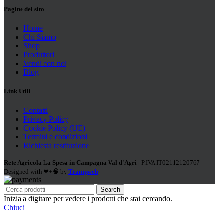
Pagine del sito
Home
Chi Siamo
Shop
Produttori
Vendi con noi
Blog
Link Utili
Contatti
Privacy Policy
Cookie Policy (UE)
Termini e condizioni
Richiesta restituzione
Rete Agricola La Spesa in Campagna Val d'Agri
| P.IVA IT02112120767
Designed with ❤+🧠 by
Trampweb
Search
Inizia a digitare per vedere i prodotti che stai cercando.
Chiudi