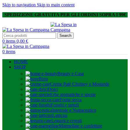
Skip to navigation
Skip to main content
SPEDIZIONE GRATUITA PER GLI ORDINI SOPRA I 99€
Search
0
items
0,00
€
0
items
HOME
SHOP
Beauty e Casa
Birra
Creme Patè Chutney e Mostarde
Dolci
Erbe aromatiche e spezie
Frutta secca
Funghi e tartufi
Integrale e Nutraceutico
Latticini
Legumi e cereali
Marmellate e confetture