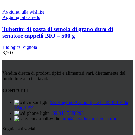
Aggiungi alla wishlist
Aggiungi al carrello
Tubettini di pasta di semola di grano duro di
senatore cappelli BIO – 500 g
Biologica Vignola
3,20
€
Vendita diretta di prodotti tipici e alimentari vari, direttamente dal
produttore alla tua tavola.
CONTATTI
Via Eugenio Azimonti, 121 - 85050 Villa
D'agri PZ
+39 348 5888298
info@spesaincampagna.com
Seguici sui social: