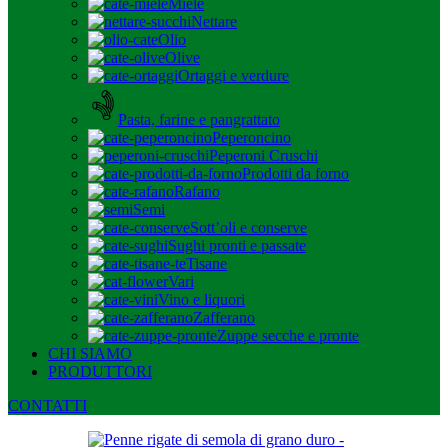
Miele
Nettare
Olio
Olive
Ortaggi e verdure
Pasta, farine e pangrattato
Peperoncino
Peperoni Cruschi
Prodotti da forno
Rafano
Semi
Sott’oli e conserve
Sughi pronti e passate
Tisane
Vari
Vino e liquori
Zafferano
Zuppe secche e pronte
CHI SIAMO
PRODUTTORI
CONTATTI