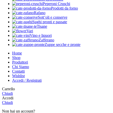
Peperoni Cruschi
Prodotti da forno
Rafano
Sott’oli e conserve
Sughi pronti e passate
Tisane
Vari
Vino e liquori
Zafferano
Zuppe secche e pronte
Home
Shop
Produttori
Chi Siamo
Contatti
Wishlist
Accedi / Registrati
Carrello
Chiudi
Accedi
Chiudi
Non hai un account?