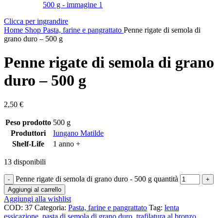
Clicca per ingrandire
Home
Shop
Pasta, farine e pangrattato
Penne rigate di semola di
grano duro – 500 g
Penne rigate di semola di grano
duro – 500 g
2,50
€
Peso prodotto
500 g
Produttori
Iungano Matilde
Shelf-Life
1 anno +
13 disponibili
Penne rigate di semola di grano duro - 500 g quantità
Aggiungi al carrello
Aggiungi alla wishlist
COD:
37
Categoria:
Pasta, farine e pangrattato
Tag:
lenta
essicazione
,
pasta di semola di grano duro
,
trafilatura al bronzo