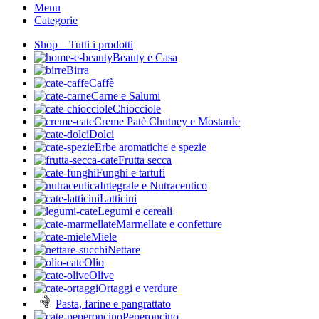
Menu
Categorie
Shop – Tutti i prodotti
Beauty e Casa
Birra
Caffè
Carne e Salumi
Chiocciole
Creme Patè Chutney e Mostarde
Dolci
Erbe aromatiche e spezie
Frutta secca
Funghi e tartufi
Integrale e Nutraceutico
Latticini
Legumi e cereali
Marmellate e confetture
Miele
Nettare
Olio
Olive
Ortaggi e verdure
Pasta, farine e pangrattato
Peperoncino