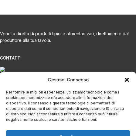
Vendita diretta di prodotti tipici e alimentari vari, direttamente dal
produttore alla tua tavola.
CONTATTI
Via Eugenio Azimonti, 121 - 85050 Villa D'agri PZ
Gestisci Consenso
Per fornire le migliori esperienze, utilizziamo tecnologie come i
+39 348 5888298
cookie per memorizzare e/o accedere alle informazioni del
dispositivo. Il consenso a queste tecnologie ci permetterà di
elaborare dati come il comportamento di navigazione o ID unici su
info@spesaincampagna.com
questo sito. Non acconsentire o ritirare il consenso può influire
negativamente su alcune caratteristiche e funzioni.