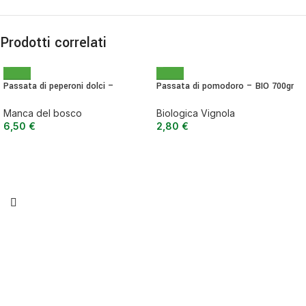
Prodotti correlati
Passata di peperoni dolci –
Passata di pomodoro – BIO 700gr
condimento per primi, secondi o
bruschette 200 g
Biologica Vignola
Manca del bosco
2,80
€
6,50
€