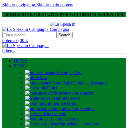
Skip to navigation
Skip to main content
SPEDIZIONE GRATUITA PER GLI ORDINI SOPRA I 99€
Search
0
items
0,00
€
0
items
HOME
SHOP
Beauty e Casa
Birra
Creme Patè Chutney e Mostarde
Dolci
Erbe aromatiche e spezie
Frutta secca
Funghi e tartufi
Integrale e Nutraceutico
Latticini
Legumi e cereali
Marmellate e confetture