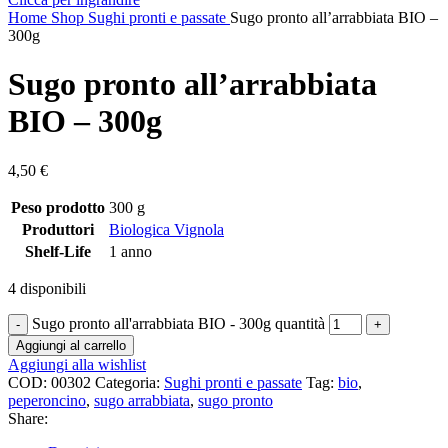
Home
Shop
Sughi pronti e passate
Sugo pronto all’arrabbiata BIO –
300g
Sugo pronto all’arrabbiata
BIO – 300g
4,50
€
Peso prodotto
300 g
Produttori
Biologica Vignola
Shelf-Life
1 anno
4 disponibili
Sugo pronto all'arrabbiata BIO - 300g quantità
Aggiungi al carrello
Aggiungi alla wishlist
COD:
00302
Categoria:
Sughi pronti e passate
Tag:
bio
,
peperoncino
,
sugo arrabbiata
,
sugo pronto
Share: