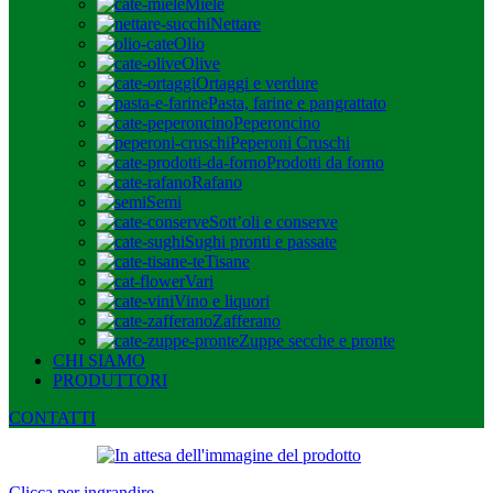
Miele
Nettare
Olio
Olive
Ortaggi e verdure
Pasta, farine e pangrattato
Peperoncino
Peperoni Cruschi
Prodotti da forno
Rafano
Semi
Sott’oli e conserve
Sughi pronti e passate
Tisane
Vari
Vino e liquori
Zafferano
Zuppe secche e pronte
CHI SIAMO
PRODUTTORI
CONTATTI
Clicca per ingrandire