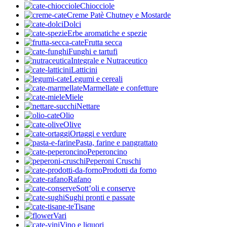
Chiocciole
Creme Patè Chutney e Mostarde
Dolci
Erbe aromatiche e spezie
Frutta secca
Funghi e tartufi
Integrale e Nutraceutico
Latticini
Legumi e cereali
Marmellate e confetture
Miele
Nettare
Olio
Olive
Ortaggi e verdure
Pasta, farine e pangrattato
Peperoncino
Peperoni Cruschi
Prodotti da forno
Rafano
Sott’oli e conserve
Sughi pronti e passate
Tisane
Vari
Vino e liquori