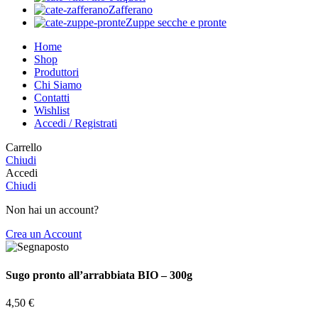
Zafferano
Zuppe secche e pronte
Home
Shop
Produttori
Chi Siamo
Contatti
Wishlist
Accedi / Registrati
Carrello
Chiudi
Accedi
Chiudi
Non hai un account?
Crea un Account
Sugo pronto all’arrabbiata BIO – 300g
4,50
€