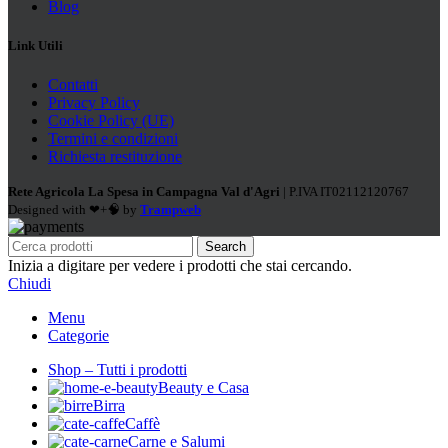
Blog
Link Utili
Contatti
Privacy Policy
Cookie Policy (UE)
Termini e condizioni
Richiesta restituzione
Rete Agricola La Spesa in Campagna Val d'Agri
| P.IVA IT02112120767
Designed with ❤+🧠 by
Trampweb
Search
Inizia a digitare per vedere i prodotti che stai cercando.
Chiudi
Menu
Categorie
Shop – Tutti i prodotti
Beauty e Casa
Birra
Caffè
Carne e Salumi