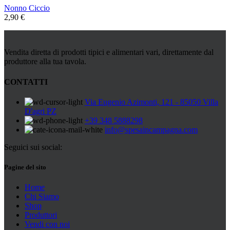
Nonno Ciccio
2,90
€
Vendita diretta di prodotti tipici e alimentari vari, direttamente dal
produttore alla tua tavola.
CONTATTI
Via Eugenio Azimonti, 121 - 85050 Villa
D'agri PZ
+39 348 5888298
info@spesaincampagna.com
Seguici sui social:
Pagine del sito
Home
Chi Siamo
Shop
Produttori
Vendi con noi