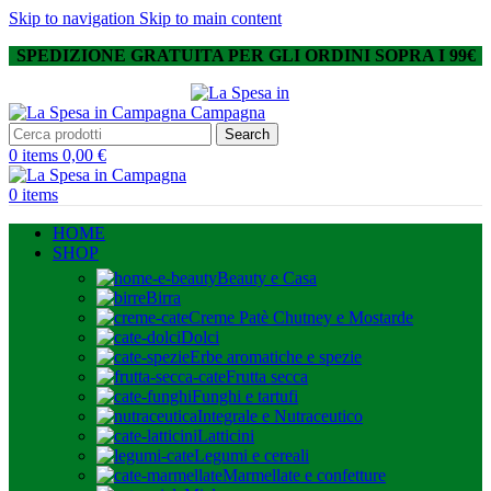
Skip to navigation
Skip to main content
SPEDIZIONE GRATUITA PER GLI ORDINI SOPRA I 99€
Search
0
items
0,00
€
0
items
HOME
SHOP
Beauty e Casa
Birra
Creme Patè Chutney e Mostarde
Dolci
Erbe aromatiche e spezie
Frutta secca
Funghi e tartufi
Integrale e Nutraceutico
Latticini
Legumi e cereali
Marmellate e confetture