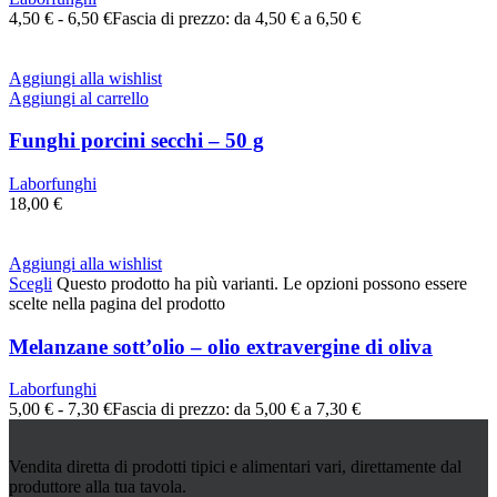
4,50
€
-
6,50
€
Fascia di prezzo: da 4,50 € a 6,50 €
Aggiungi alla wishlist
Aggiungi al carrello
Funghi porcini secchi – 50 g
Laborfunghi
18,00
€
Aggiungi alla wishlist
Scegli
Questo prodotto ha più varianti. Le opzioni possono essere
scelte nella pagina del prodotto
Melanzane sott’olio – olio extravergine di oliva
Laborfunghi
5,00
€
-
7,30
€
Fascia di prezzo: da 5,00 € a 7,30 €
Vendita diretta di prodotti tipici e alimentari vari, direttamente dal
produttore alla tua tavola.