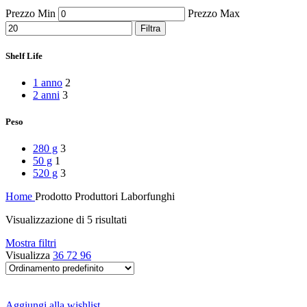
Peperoni Cruschi
Prezzo Min
Prezzo Max
Prodotti da forno
Rafano
Filtra
Semi
Sott’oli e conserve
Shelf Life
Sughi pronti e passate
Tisane
1 anno
2
Vari
2 anni
3
Vino e liquori
Zafferano
Peso
Zuppe secche e pronte
280 g
3
50 g
1
520 g
3
Home
Prodotto Produttori
Laborfunghi
Visualizzazione di 5 risultati
Mostra filtri
Visualizza
36
72
96
Aggiungi alla wishlist