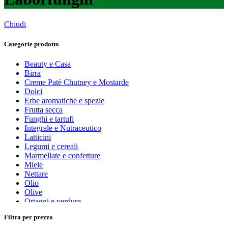
Chiudi
Categorie prodotto
Beauty e Casa
Birra
Creme Patè Chutney e Mostarde
Dolci
Erbe aromatiche e spezie
Frutta secca
Funghi e tartufi
Integrale e Nutraceutico
Latticini
Legumi e cereali
Marmellate e confetture
Miele
Nettare
Olio
Olive
Ortaggi e verdure
Pasta, farine e pangrattato
Filtra per prezzo
Peperoncino