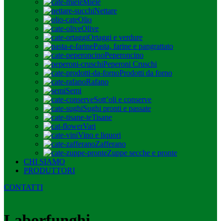
Miele
Nettare
Olio
Olive
Ortaggi e verdure
Pasta, farine e pangrattato
Peperoncino
Peperoni Cruschi
Prodotti da forno
Rafano
Semi
Sott’oli e conserve
Sughi pronti e passate
Tisane
Vari
Vino e liquori
Zafferano
Zuppe secche e pronte
CHI SIAMO
PRODUTTORI
CONTATTI
Laborfunghi