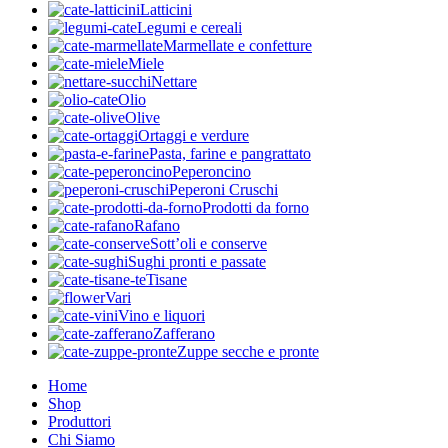
Latticini
Legumi e cereali
Marmellate e confetture
Miele
Nettare
Olio
Olive
Ortaggi e verdure
Pasta, farine e pangrattato
Peperoncino
Peperoni Cruschi
Prodotti da forno
Rafano
Sott’oli e conserve
Sughi pronti e passate
Tisane
Vari
Vino e liquori
Zafferano
Zuppe secche e pronte
Home
Shop
Produttori
Chi Siamo