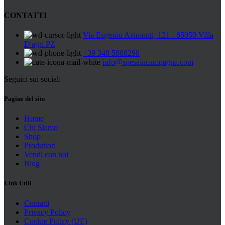
CONTATTI
Via Eugenio Azimonti, 121 - 85050 Villa
D'agri PZ
+39 348 5888298
info@spesaincampagna.com
Seguici sui social:
Pagine del sito
Home
Chi Siamo
Shop
Produttori
Vendi con noi
Blog
Link Utili
Contatti
Privacy Policy
Cookie Policy (UE)