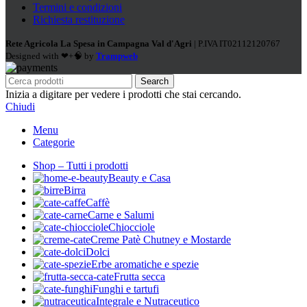
Termini e condizioni
Richiesta restituzione
Rete Agricola La Spesa in Campagna Val d'Agri
| P.IVA IT02112120767
Designed with ❤+🧠 by
Trampweb
Search
Inizia a digitare per vedere i prodotti che stai cercando.
Chiudi
Menu
Categorie
Shop – Tutti i prodotti
Beauty e Casa
Birra
Caffè
Carne e Salumi
Chiocciole
Creme Patè Chutney e Mostarde
Dolci
Erbe aromatiche e spezie
Frutta secca
Funghi e tartufi
Integrale e Nutraceutico