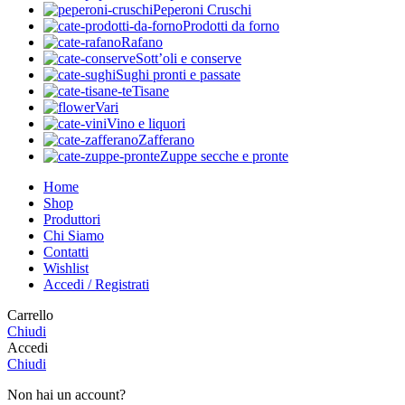
Peperoni Cruschi
Prodotti da forno
Rafano
Sott’oli e conserve
Sughi pronti e passate
Tisane
Vari
Vino e liquori
Zafferano
Zuppe secche e pronte
Home
Shop
Produttori
Chi Siamo
Contatti
Wishlist
Accedi / Registrati
Carrello
Chiudi
Accedi
Chiudi
Non hai un account?