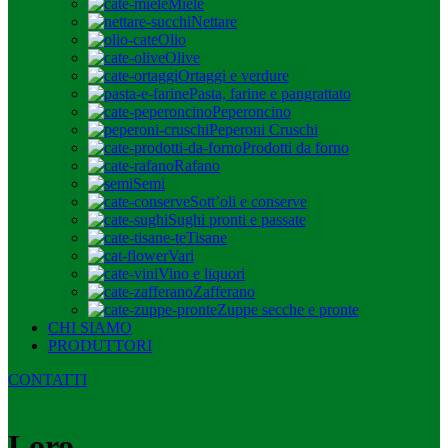
Miele
Nettare
Olio
Olive
Ortaggi e verdure
Pasta, farine e pangrattato
Peperoncino
Peperoni Cruschi
Prodotti da forno
Rafano
Semi
Sott’oli e conserve
Sughi pronti e passate
Tisane
Vari
Vino e liquori
Zafferano
Zuppe secche e pronte
CHI SIAMO
PRODUTTORI
CONTATTI
Loro