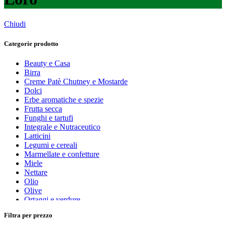
Chiudi
Categorie prodotto
Beauty e Casa
Birra
Creme Patè Chutney e Mostarde
Dolci
Erbe aromatiche e spezie
Frutta secca
Funghi e tartufi
Integrale e Nutraceutico
Latticini
Legumi e cereali
Marmellate e confetture
Miele
Nettare
Olio
Olive
Ortaggi e verdure
Pasta, farine e pangrattato
Filtra per prezzo
Peperoncino