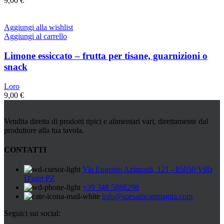
9,00
€
Aggiungi alla wishlist
Aggiungi al carrello
Limone essiccato – frutta per tisane, guarnizioni o
snack
Loro
9,00
€
Vendita diretta di prodotti tipici e alimentari vari, direttamente dal
produttore alla tua tavola.
CONTATTI
Via Eugenio Azimonti, 121 - 85050 Villa
D'agri PZ
+39 348 5888298
info@spesaincampagna.com
Seguici sui social: