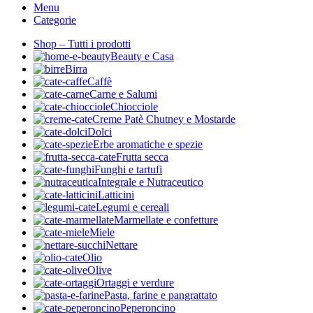
Menu
Categorie
Shop – Tutti i prodotti
Beauty e Casa
Birra
Caffè
Carne e Salumi
Chiocciole
Creme Patè Chutney e Mostarde
Dolci
Erbe aromatiche e spezie
Frutta secca
Funghi e tartufi
Integrale e Nutraceutico
Latticini
Legumi e cereali
Marmellate e confetture
Miele
Nettare
Olio
Olive
Ortaggi e verdure
Pasta, farine e pangrattato
Peperoncino