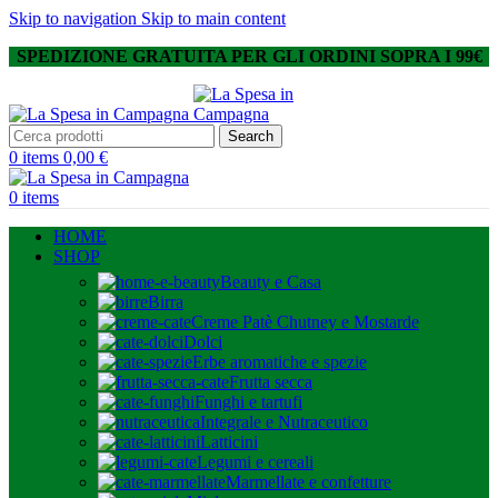
Skip to navigation
Skip to main content
SPEDIZIONE GRATUITA PER GLI ORDINI SOPRA I 99€
Search
0
items
0,00
€
0
items
HOME
SHOP
Beauty e Casa
Birra
Creme Patè Chutney e Mostarde
Dolci
Erbe aromatiche e spezie
Frutta secca
Funghi e tartufi
Integrale e Nutraceutico
Latticini
Legumi e cereali
Marmellate e confetture