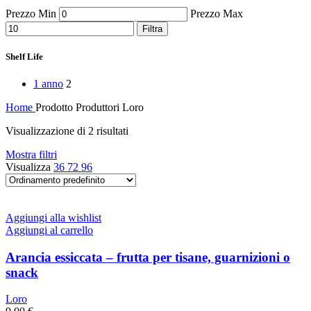
Peperoni Cruschi
Prezzo Min
Prezzo Max
Prodotti da forno
Rafano
Filtra
Semi
Sott’oli e conserve
Shelf Life
Sughi pronti e passate
Tisane
1 anno
2
Vari
Vino e liquori
Home
Prodotto Produttori
Loro
Zafferano
Zuppe secche e pronte
Visualizzazione di 2 risultati
Mostra filtri
Visualizza
36
72
96
Aggiungi alla wishlist
Aggiungi al carrello
Arancia essiccata – frutta per tisane, guarnizioni o
snack
Loro