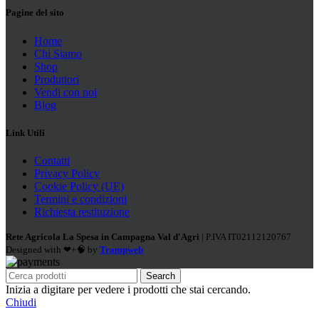
Pagine del sito
Home
Chi Siamo
Shop
Produttori
Vendi con noi
Blog
Link Utili
Contatti
Privacy Policy
Cookie Policy (UE)
Termini e condizioni
Richiesta restituzione
Rete Agricola La Spesa in Campagna Val d'Agri
| P.IVA IT02112120767
Designed with ❤+🧠 by
Trampweb
Search
Inizia a digitare per vedere i prodotti che stai cercando.
Chiudi