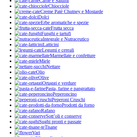
Carne e Salumi
Chiocciole
Creme Patè Chutney e Mostarde
Dolci
Erbe aromatiche e spezie
Frutta secca
Funghi e tartufi
Integrale e Nutraceutico
Latticini
Legumi e cereali
Marmellate e confetture
Miele
Nettare
Olio
Olive
Ortaggi e verdure
Pasta, farine e pangrattato
Peperoncino
Peperoni Cruschi
Prodotti da forno
Rafano
Sott’oli e conserve
Sughi pronti e passate
Tisane
Vari