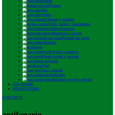
Miele
Nettare
Olio
Olive
Ortaggi e verdure
Pasta, farine e pangrattato
Peperoncino
Peperoni Cruschi
Prodotti da forno
Rafano
Semi
Sott’oli e conserve
Sughi pronti e passate
Tisane
Vari
Vino e liquori
Zafferano
Zuppe secche e pronte
CHI SIAMO
PRODUTTORI
CONTATTI
antifonario