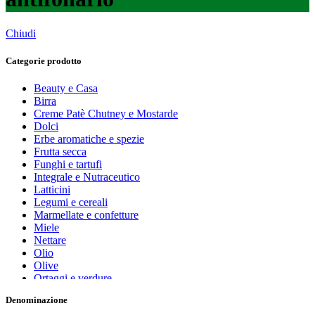
Chiudi
Categorie prodotto
Beauty e Casa
Birra
Creme Patè Chutney e Mostarde
Dolci
Erbe aromatiche e spezie
Frutta secca
Funghi e tartufi
Integrale e Nutraceutico
Latticini
Legumi e cereali
Marmellate e confetture
Miele
Nettare
Olio
Olive
Ortaggi e verdure
Pasta, farine e pangrattato
Denominazione
Peperoncino