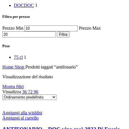
Peperoni Cruschi
DOC
DOC
1
Prodotti da forno
Rafano
Semi
Filtra per prezzo
Sott’oli e conserve
Sughi pronti e passate
Prezzo Min
Prezzo Max
Tisane
Filtra
Vari
Vino e liquori
Peso
Zafferano
Zuppe secche e pronte
75 cl
1
Home
Shop
Prodotti taggati “antifonario”
Visualizzazione del risultato
Mostra filtri
Visualizza
36
72
96
Aggiungi alla wishlist
Aggiungi al carrello