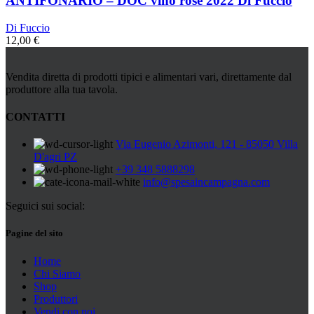
ANTIFONARIO – DOC vino rosè 2022 Di Fuccio
Di Fuccio
12,00
€
Vendita diretta di prodotti tipici e alimentari vari, direttamente dal
produttore alla tua tavola.
CONTATTI
Via Eugenio Azimonti, 121 - 85050 Villa
D'agri PZ
+39 348 5888298
info@spesaincampagna.com
Seguici sui social:
Pagine del sito
Home
Chi Siamo
Shop
Produttori
Vendi con noi