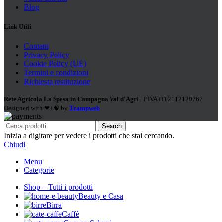
Blog
Link Utili
Contatti
Privacy Policy
Cookie Policy (UE)
Termini e condizioni
Richiesta restituzione
Rete Agricola La Spesa in Campagna Val d'Agri
| P.IVA IT02112120767
Designed with ❤+🧠 by
Trampweb
Search
Inizia a digitare per vedere i prodotti che stai cercando.
Chiudi
Menu
Categorie
Shop – Tutti i prodotti
Beauty e Casa
Birra
Caffè