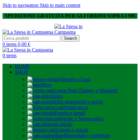
Skip to navigation
Skip to main content
SPEDIZIONE GRATUITA PER GLI ORDINI SOPRA I 99€
Search
0
items
0,00
€
0
items
HOME
SHOP
Beauty e Casa
Birra
Creme Patè Chutney e Mostarde
Dolci
Erbe aromatiche e spezie
Frutta secca
Funghi e tartufi
Integrale e Nutraceutico
Latticini
Legumi e cereali
Marmellate e confetture