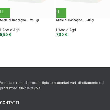
Miele di Castagno – 250 gr
Miele di Castagno – 500gr
L'Ape d'Agri
L'Ape d'Agri
5,50
€
7,80
€
Vendita diretta di prodotti tipici e alimentari vari, direttamente dal
produttore alla tua tavola.
CONTATTI