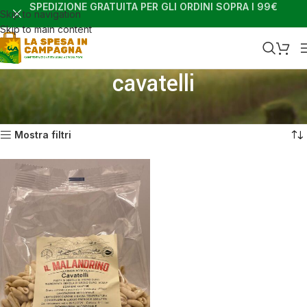
SPEDIZIONE GRATUITA PER GLI ORDINI SOPRA I 99€
Skip to navigation
Skip to main content
cavatelli
Home
Shop
Prodotti taggati “cavatelli”
Visualizzazione del risultato
Mostra filtri