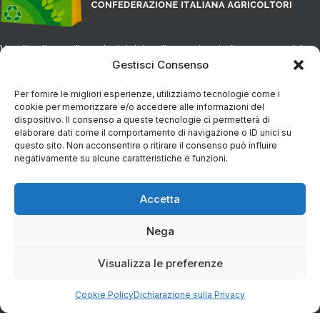
Vendita diretta di prodotti tipici e alimentari vari, direttamente dal
Gestisci Consenso
produttore alla tua tavola.
Per fornire le migliori esperienze, utilizziamo tecnologie come i
CONTATTI
cookie per memorizzare e/o accedere alle informazioni del
dispositivo. Il consenso a queste tecnologie ci permetterà di
elaborare dati come il comportamento di navigazione o ID unici su
questo sito. Non acconsentire o ritirare il consenso può influire
Via Eugenio Azimonti, 121 - 85050 Villa D'agri PZ
negativamente su alcune caratteristiche e funzioni.
+39 348 5888298
Accetta
Nega
info@spesaincampagna.com
Visualizza le preferenze
Cookie Policy
Dichiarazione sulla Privacy
PAGINE DEL SITO