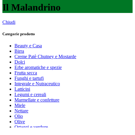
Il Malandrino
Chiudi
Categorie prodotto
Beauty e Casa
Birra
Creme Patè Chutney e Mostarde
Dolci
Erbe aromatiche e spezie
Frutta secca
Funghi e tartufi
Integrale e Nutraceutico
Latticini
Legumi e cereali
Marmellate e confetture
Miele
Nettare
Olio
Olive
Ortaggi e verdure
Pasta, farine e pangrattato