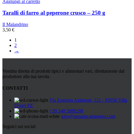
Aggiungi al carrello
Taralli di farro al peperone crusco – 250 g
Il Malandrino
3,50
€
1
2
→
Vendita diretta di prodotti tipici e alimentari vari, direttamente dal
produttore alla tua tavola.
CONTATTI
Via Eugenio Azimonti, 121 - 85050 Villa
D'agri PZ
+39 348 5888298
info@spesaincampagna.com
Seguici sui social: