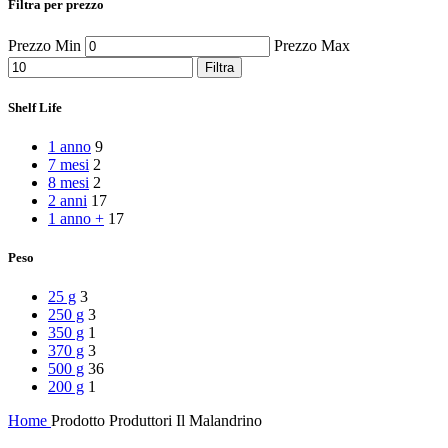
Filtra per prezzo
Peperoncino
Peperoni Cruschi
Prezzo Min
Prezzo Max
Prodotti da forno
Rafano
Filtra
Semi
Sott’oli e conserve
Shelf Life
Sughi pronti e passate
Tisane
1 anno
9
Vari
7 mesi
2
Vino e liquori
8 mesi
2
Zafferano
2 anni
17
Zuppe secche e pronte
1 anno +
17
Peso
25 g
3
250 g
3
350 g
1
370 g
3
500 g
36
200 g
1
Home
Prodotto Produttori
Il Malandrino