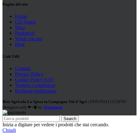
Pagine del sito
Home
Chi Siamo
Shop
Produttori
Vendi con noi
Blog
Link Utili
Contatti
Privacy Policy
Cookie Policy (UE)
Termini e condizioni
Richiesta restituzione
Rete Agricola La Spesa in Campagna Val d'Agri
| P.IVA IT02112120767
Designed with ❤+🧠 by
Trampweb
Search
Inizia a digitare per vedere i prodotti che stai cercando.
Chiudi