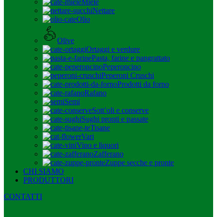
Miele
Nettare
Olio
Olive
Ortaggi e verdure
Pasta, farine e pangrattato
Peperoncino
Peperoni Cruschi
Prodotti da forno
Rafano
Semi
Sott’oli e conserve
Sughi pronti e passate
Tisane
Vari
Vino e liquori
Zafferano
Zuppe secche e pronte
CHI SIAMO
PRODUTTORI
CONTATTI