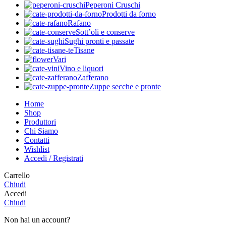
Peperoni Cruschi
Prodotti da forno
Rafano
Sott’oli e conserve
Sughi pronti e passate
Tisane
Vari
Vino e liquori
Zafferano
Zuppe secche e pronte
Home
Shop
Produttori
Chi Siamo
Contatti
Wishlist
Accedi / Registrati
Carrello
Chiudi
Accedi
Chiudi
Non hai un account?