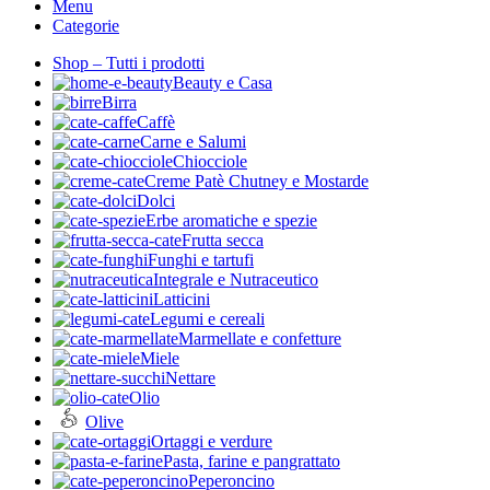
Menu
Categorie
Shop – Tutti i prodotti
Beauty e Casa
Birra
Caffè
Carne e Salumi
Chiocciole
Creme Patè Chutney e Mostarde
Dolci
Erbe aromatiche e spezie
Frutta secca
Funghi e tartufi
Integrale e Nutraceutico
Latticini
Legumi e cereali
Marmellate e confetture
Miele
Nettare
Olio
Olive
Ortaggi e verdure
Pasta, farine e pangrattato
Peperoncino