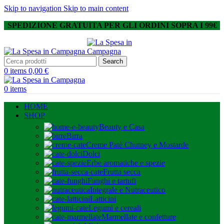
Skip to navigation
Skip to main content
SPEDIZIONE GRATUITA PER GLI ORDINI SOPRA I 99€
Search
0
items
0,00
€
0
items
HOME
SHOP
Beauty e Casa
Birra
Creme Patè Chutney e Mostarde
Dolci
Erbe aromatiche e spezie
Frutta secca
Funghi e tartufi
Integrale e Nutraceutico
Latticini
Legumi e cereali
Marmellate e confetture