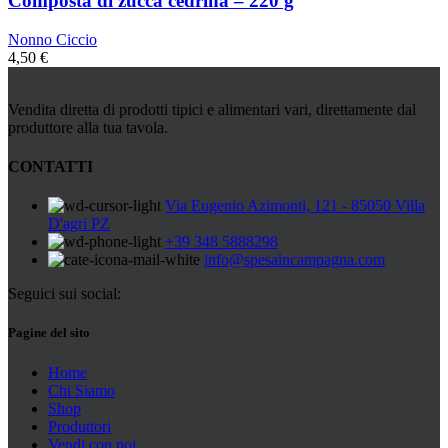
Composta di zucca cedrina – 220 g
Nonno Ciccio
4,50
€
Vendita diretta di prodotti tipici e alimentari vari, direttamente dal
produttore alla tua tavola.
CONTATTI
Via Eugenio Azimonti, 121 - 85050 Villa
D'agri PZ
+39 348 5888298
info@spesaincampagna.com
Seguici sui social:
Pagine del sito
Home
Chi Siamo
Shop
Produttori
Vendi con noi