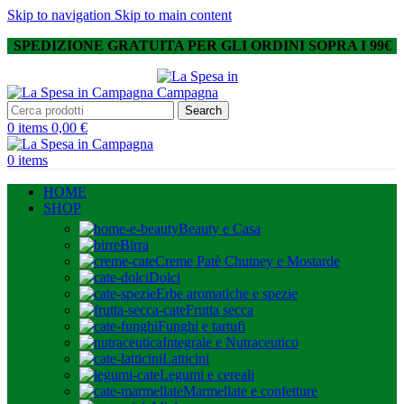
Skip to navigation
Skip to main content
SPEDIZIONE GRATUITA PER GLI ORDINI SOPRA I 99€
Search
0
items
0,00
€
0
items
HOME
SHOP
Beauty e Casa
Birra
Creme Patè Chutney e Mostarde
Dolci
Erbe aromatiche e spezie
Frutta secca
Funghi e tartufi
Integrale e Nutraceutico
Latticini
Legumi e cereali
Marmellate e confetture