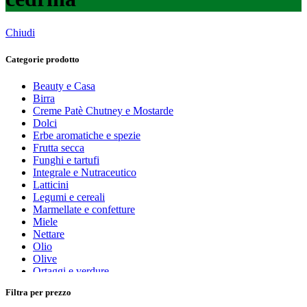
Chiudi
Categorie prodotto
Beauty e Casa
Birra
Creme Patè Chutney e Mostarde
Dolci
Erbe aromatiche e spezie
Frutta secca
Funghi e tartufi
Integrale e Nutraceutico
Latticini
Legumi e cereali
Marmellate e confetture
Miele
Nettare
Olio
Olive
Ortaggi e verdure
Pasta, farine e pangrattato
Filtra per prezzo
Peperoncino