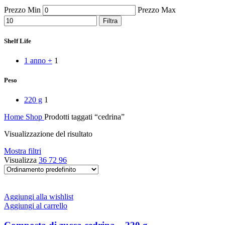
Peperoni Cruschi
Prezzo Min
Prezzo Max
Prodotti da forno
Rafano
Filtra
Semi
Sott’oli e conserve
Shelf Life
Sughi pronti e passate
Tisane
1 anno +
1
Vari
Vino e liquori
Peso
Zafferano
Zuppe secche e pronte
220 g
1
Home
Shop
Prodotti taggati “cedrina”
Visualizzazione del risultato
Mostra filtri
Visualizza
36
72
96
Aggiungi alla wishlist
Aggiungi al carrello