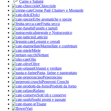
Carne e Salumi
Chiocciole
Creme Patè Chutney e Mostarde
Dolci
Erbe aromatiche e spezie
Frutta secca
Funghi e tartufi
Integrale e Nutraceutico
Latticini
Legumi e cereali
Marmellate e confetture
Miele
Nettare
Olio
Olive
Ortaggi e verdure
Pasta, farine e pangrattato
Peperoncino
Peperoni Cruschi
Prodotti da forno
Rafano
Sott’oli e conserve
Sughi pronti e passate
Tisane
Vari