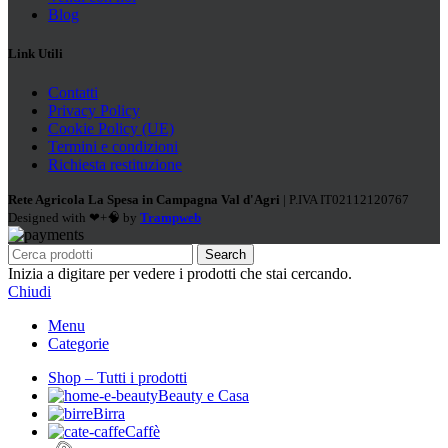
Blog
Link Utili
Contatti
Privacy Policy
Cookie Policy (UE)
Termini e condizioni
Richiesta restituzione
Rete Agricola La Spesa in Campagna Val d'Agri
| P.IVA IT02112120767
Designed with ❤+🧠 by
Trampweb
Search
Inizia a digitare per vedere i prodotti che stai cercando.
Chiudi
Menu
Categorie
Shop – Tutti i prodotti
Beauty e Casa
Birra
Caffè