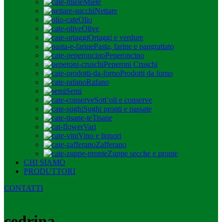
Miele
Nettare
Olio
Olive
Ortaggi e verdure
Pasta, farine e pangrattato
Peperoncino
Peperoni Cruschi
Prodotti da forno
Rafano
Semi
Sott’oli e conserve
Sughi pronti e passate
Tisane
Vari
Vino e liquori
Zafferano
Zuppe secche e pronte
CHI SIAMO
PRODUTTORI
CONTATTI
cedrina