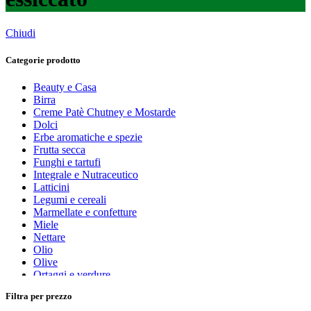
Chiudi
Categorie prodotto
Beauty e Casa
Birra
Creme Patè Chutney e Mostarde
Dolci
Erbe aromatiche e spezie
Frutta secca
Funghi e tartufi
Integrale e Nutraceutico
Latticini
Legumi e cereali
Marmellate e confetture
Miele
Nettare
Olio
Olive
Ortaggi e verdure
Pasta, farine e pangrattato
Filtra per prezzo
Peperoncino