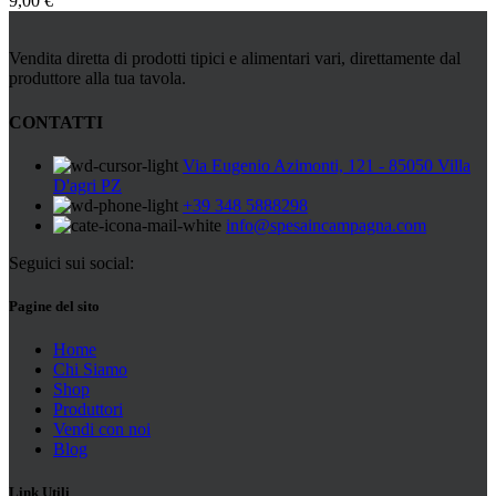
9,00
€
Vendita diretta di prodotti tipici e alimentari vari, direttamente dal
produttore alla tua tavola.
CONTATTI
Via Eugenio Azimonti, 121 - 85050 Villa
D'agri PZ
+39 348 5888298
info@spesaincampagna.com
Seguici sui social:
Pagine del sito
Home
Chi Siamo
Shop
Produttori
Vendi con noi
Blog
Link Utili