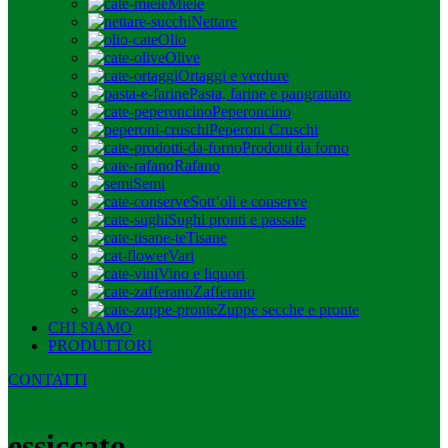
Miele
Nettare
Olio
Olive
Ortaggi e verdure
Pasta, farine e pangrattato
Peperoncino
Peperoni Cruschi
Prodotti da forno
Rafano
Semi
Sott’oli e conserve
Sughi pronti e passate
Tisane
Vari
Vino e liquori
Zafferano
Zuppe secche e pronte
CHI SIAMO
PRODUTTORI
CONTATTI
essiccato