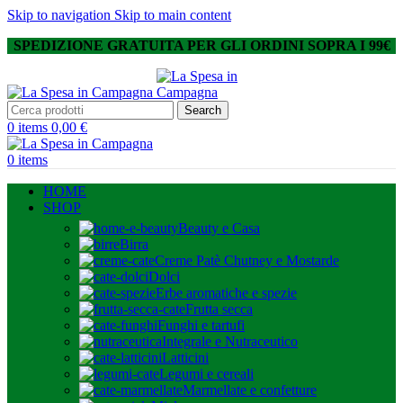
Skip to navigation
Skip to main content
SPEDIZIONE GRATUITA PER GLI ORDINI SOPRA I 99€
Search
0
items
0,00
€
0
items
HOME
SHOP
Beauty e Casa
Birra
Creme Patè Chutney e Mostarde
Dolci
Erbe aromatiche e spezie
Frutta secca
Funghi e tartufi
Integrale e Nutraceutico
Latticini
Legumi e cereali
Marmellate e confetture