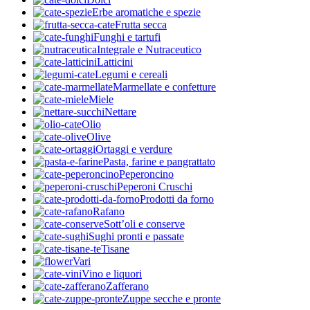
Erbe aromatiche e spezie
Frutta secca
Funghi e tartufi
Integrale e Nutraceutico
Latticini
Legumi e cereali
Marmellate e confetture
Miele
Nettare
Olio
Olive
Ortaggi e verdure
Pasta, farine e pangrattato
Peperoncino
Peperoni Cruschi
Prodotti da forno
Rafano
Sott’oli e conserve
Sughi pronti e passate
Tisane
Vari
Vino e liquori
Zafferano
Zuppe secche e pronte