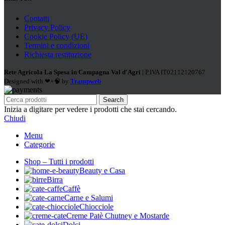
Contatti
Privacy Policy
Cookie Policy (UE)
Termini e condizioni
Richiesta restituzione
Rete Agricola La Spesa in Campagna Val d'Agri
| P.IVA IT02112120767
Designed with ❤+🧠 by
Trampweb
Search
Inizia a digitare per vedere i prodotti che stai cercando.
Chiudi
Menu
Categorie
Shop – Tutti i prodotti
Beauty e Casa
Birra
Caffè
Carne e Salumi
Chiocciole
Creme Patè Chutney e Mostarde
Dolci