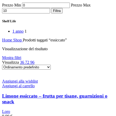
Peperoni Cruschi
Prezzo Min
Prezzo Max
Prodotti da forno
Rafano
Filtra
Semi
Sott’oli e conserve
Shelf Life
Sughi pronti e passate
Tisane
1 anno
1
Vari
Vino e liquori
Home
Shop
Prodotti taggati “essiccato”
Zafferano
Zuppe secche e pronte
Visualizzazione del risultato
Mostra filtri
Visualizza
36
72
96
Aggiungi alla wishlist
Aggiungi al carrello
Limone essiccato – frutta per tisane, guarnizioni o
snack
Loro