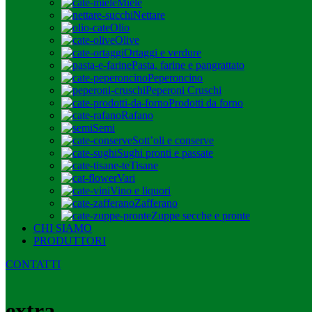
Miele
Nettare
Olio
Olive
Ortaggi e verdure
Pasta, farine e pangrattato
Peperoncino
Peperoni Cruschi
Prodotti da forno
Rafano
Semi
Sott’oli e conserve
Sughi pronti e passate
Tisane
Vari
Vino e liquori
Zafferano
Zuppe secche e pronte
CHI SIAMO
PRODUTTORI
CONTATTI
extra