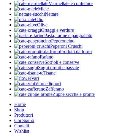
Marmellate e confetture
Miele
Nettare
Olio
Olive
Ortaggi e verdure
Pasta, farine e pangrattato
Peperoncino
Peperoni Cruschi
Prodotti da forno
Rafano
Sott’oli e conserve
Sughi pronti e passate
Tisane
Vari
Vino e liquori
Zafferano
Zuppe secche e pronte
Home
Shop
Produttori
Chi Siamo
Contatti
Wishlist