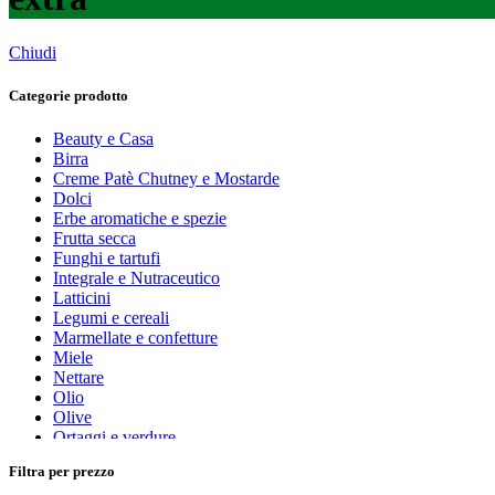
Chiudi
Categorie prodotto
Beauty e Casa
Birra
Creme Patè Chutney e Mostarde
Dolci
Erbe aromatiche e spezie
Frutta secca
Funghi e tartufi
Integrale e Nutraceutico
Latticini
Legumi e cereali
Marmellate e confetture
Miele
Nettare
Olio
Olive
Ortaggi e verdure
Pasta, farine e pangrattato
Filtra per prezzo
Peperoncino