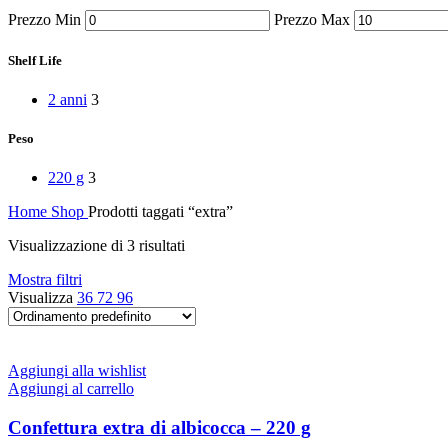
Peperoni Cruschi
Prezzo Min
Prezzo Max
Prodotti da forno
Rafano
Semi
Shelf Life
Sott’oli e conserve
Sughi pronti e passate
2 anni
3
Tisane
Vari
Peso
Vino e liquori
Zafferano
220 g
3
Zuppe secche e pronte
Home
Shop
Prodotti taggati “extra”
Visualizzazione di 3 risultati
Mostra filtri
Visualizza
36
72
96
Aggiungi alla wishlist
Aggiungi al carrello
Confettura extra di albicocca – 220 g