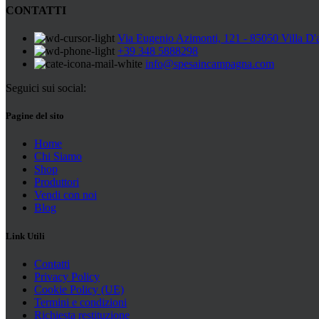
CONTATTI
Via Eugenio Azimonti, 121 - 85050 Villa D'
+39 348 5888298
info@spesaincampagna.com
Seguici sui social:
Pagine del sito
Home
Chi Siamo
Shop
Produttori
Vendi con noi
Blog
Link Utili
Contatti
Privacy Policy
Cookie Policy (UE)
Termini e condizioni
Richiesta restituzione