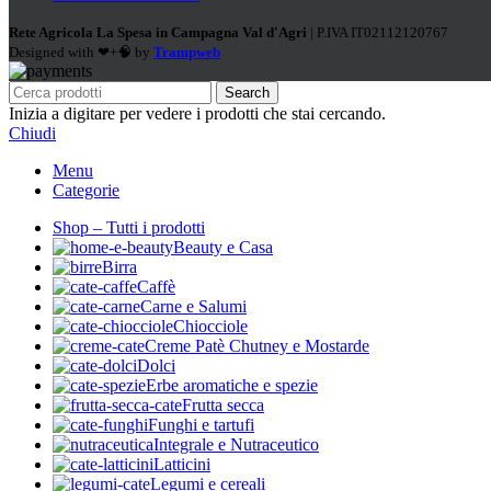
Rete Agricola La Spesa in Campagna Val d'Agri
| P.IVA IT02112120767
Designed with ❤+🧠 by
Trampweb
Search
Inizia a digitare per vedere i prodotti che stai cercando.
Chiudi
Menu
Categorie
Shop – Tutti i prodotti
Beauty e Casa
Birra
Caffè
Carne e Salumi
Chiocciole
Creme Patè Chutney e Mostarde
Dolci
Erbe aromatiche e spezie
Frutta secca
Funghi e tartufi
Integrale e Nutraceutico
Latticini
Legumi e cereali