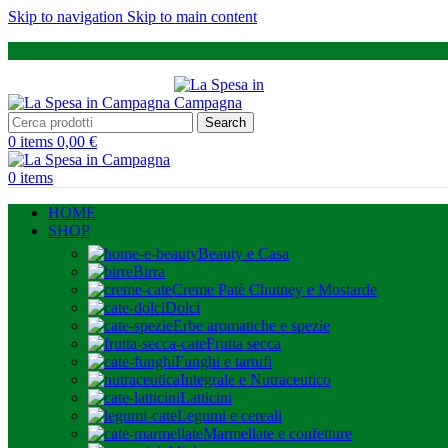
Skip to navigation
Skip to main content
Search
0
items
0,00
€
0
items
HOME
SHOP
Beauty e Casa
Birra
Creme Patè Chutney e Mostarde
Dolci
Erbe aromatiche e spezie
Frutta secca
Funghi e tartufi
Integrale e Nutraceutico
Latticini
Legumi e cereali
Marmellate e confetture