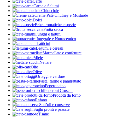
Caffè
Carne e Salumi
Chiocciole
Creme Patè Chutney e Mostarde
Dolci
Erbe aromatiche e spezie
Frutta secca
Funghi e tartufi
Integrale e Nutraceutico
Latticini
Legumi e cereali
Marmellate e confetture
Miele
Nettare
Olio
Olive
Ortaggi e verdure
Pasta, farine e pangrattato
Peperoncino
Peperoni Cruschi
Prodotti da forno
Rafano
Sott’oli e conserve
Sughi pronti e passate
Tisane