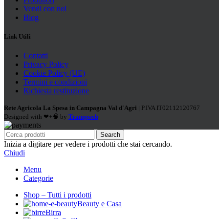
Vendi con noi
Blog
Link Utili
Contatti
Privacy Policy
Cookie Policy (UE)
Termini e condizioni
Richiesta restituzione
Rete Agricola La Spesa in Campagna Val d'Agri
| P.IVA IT02112120767
Designed with ❤+🧠 by
Trampweb
Search
Inizia a digitare per vedere i prodotti che stai cercando.
Chiudi
Menu
Categorie
Shop – Tutti i prodotti
Beauty e Casa
Birra