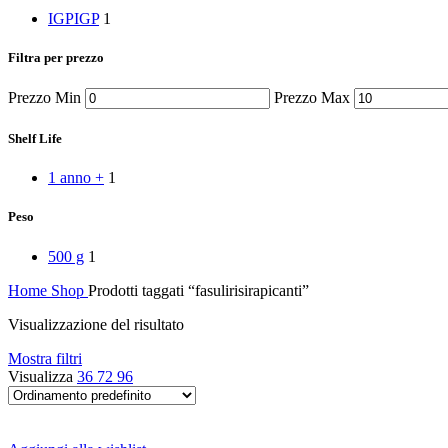
Peperoni Cruschi
IGP
IGP
1
Prodotti da forno
Rafano
Semi
Filtra per prezzo
Sott’oli e conserve
Sughi pronti e passate
Prezzo Min
Prezzo Max
Tisane
Vari
Shelf Life
Vino e liquori
Zafferano
1 anno +
1
Zuppe secche e pronte
Peso
500 g
1
Home
Shop
Prodotti taggati “fasulirisirapicanti”
Visualizzazione del risultato
Mostra filtri
Visualizza
36
72
96