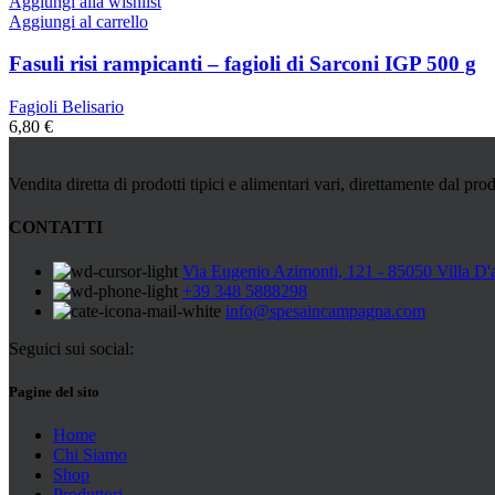
Aggiungi alla wishlist
Aggiungi al carrello
Fasuli risi rampicanti – fagioli di Sarconi IGP 500 g
Fagioli Belisario
6,80
€
Vendita diretta di prodotti tipici e alimentari vari, direttamente dal prod
CONTATTI
Via Eugenio Azimonti, 121 - 85050 Villa D'
+39 348 5888298
info@spesaincampagna.com
Seguici sui social:
Pagine del sito
Home
Chi Siamo
Shop
Produttori