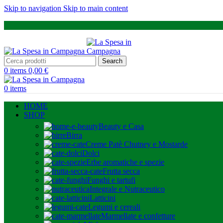
Skip to navigation
Skip to main content
Search
0
items
0,00
€
0
items
HOME
SHOP
Beauty e Casa
Birra
Creme Patè Chutney e Mostarde
Dolci
Erbe aromatiche e spezie
Frutta secca
Funghi e tartufi
Integrale e Nutraceutico
Latticini
Legumi e cereali
Marmellate e confetture