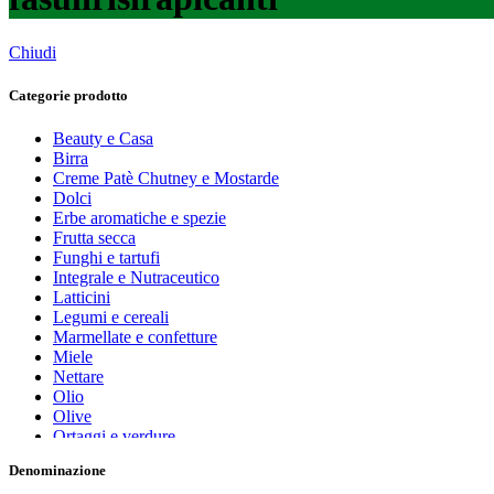
Chiudi
Categorie prodotto
Beauty e Casa
Birra
Creme Patè Chutney e Mostarde
Dolci
Erbe aromatiche e spezie
Frutta secca
Funghi e tartufi
Integrale e Nutraceutico
Latticini
Legumi e cereali
Marmellate e confetture
Miele
Nettare
Olio
Olive
Ortaggi e verdure
Pasta, farine e pangrattato
Denominazione
Peperoncino