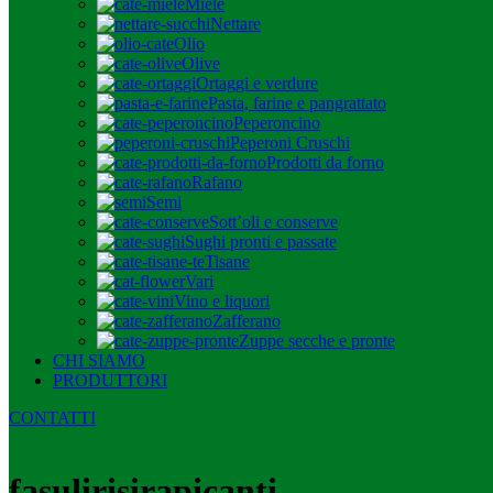
Miele
Nettare
Olio
Olive
Ortaggi e verdure
Pasta, farine e pangrattato
Peperoncino
Peperoni Cruschi
Prodotti da forno
Rafano
Semi
Sott’oli e conserve
Sughi pronti e passate
Tisane
Vari
Vino e liquori
Zafferano
Zuppe secche e pronte
CHI SIAMO
PRODUTTORI
CONTATTI
fasulirisirapicanti