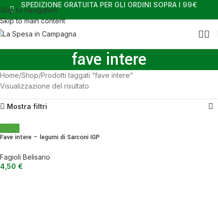
SPEDIZIONE GRATUITA PER GLI ORDINI SOPRA I 99€
Skip to navigation
Skip to main content
fave intere
Home
Shop
Prodotti taggati “fave intere”
Visualizzazione del risultato
Mostra filtri
Fave intere – legumi di Sarconi IGP
400 g
Fagioli Belisario
4,50
€