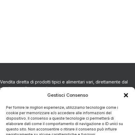
Vendita diretta di prodotti tipici e alimentari vari, direttamente dal
produttore alla tua tavola.
Gestisci Consenso
CONTATTI
Per fornire le migliori esperienze, utilizziamo tecnologie come i
cookie per memorizzare e/o accedere alle informazioni del
dispositivo. Il consenso a queste tecnologie ci permetterà di
Via Eugenio Azimonti, 121 - 85050 Villa D'agri PZ
elaborare dati come il comportamento di navigazione o ID unici su
questo sito. Non acconsentire o ritirare il consenso può influire
negativamente su alcune caratteristiche e funzioni.