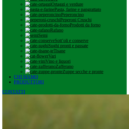
Ortaggi e verdure
Pasta, farine e pangrattato
Peperoncino
Peperoni Cruschi
Prodotti da forno
Rafano
Semi
Sott’oli e conserve
Sughi pronti e passate
Tisane
Vari
Vino e liquori
Zafferano
Zuppe secche e pronte
CHI SIAMO
PRODUTTORI
CONTATTI