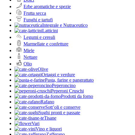
Erbe aromatiche e spezie
Frutta secca
Funghi e tartufi
Integrale e Nutraceutico
Latticini
Legumi e cereali
Marmellate e confetture
Miele
Nettare
Olio
Olive
Ortaggi e verdure
Pasta, farine e pangrattato
Peperoncino
Peperoni Cruschi
Prodotti da forno
Rafano
Sott’oli e conserve
Sughi pronti e passate
Tisane
Vari
Vino e liquori
Zafferano