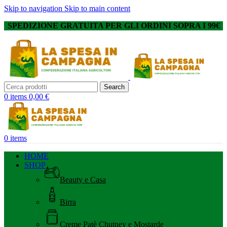
Skip to navigation
Skip to main content
SPEDIZIONE GRATUITA PER GLI ORDINI SOPRA I 99€
Search
0
items
0,00
€
0
items
HOME
SHOP
Beauty e Casa
Birra
Creme Patè Chutney e Mostarde