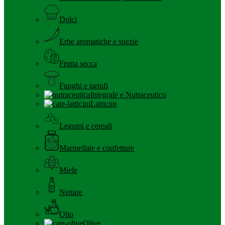
Dolci
Erbe aromatiche e spezie
Frutta secca
Funghi e tartufi
Integrale e Nutraceutico
Latticini
Legumi e cereali
Marmellate e confetture
Miele
Nettare
Olio
Olive