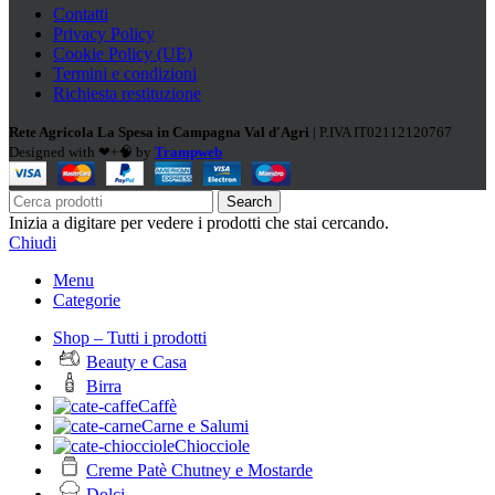
Contatti
Privacy Policy
Cookie Policy (UE)
Termini e condizioni
Richiesta restituzione
Rete Agricola La Spesa in Campagna Val d'Agri
| P.IVA IT02112120767
Designed with ❤+🧠 by
Trampweb
Search
Inizia a digitare per vedere i prodotti che stai cercando.
Chiudi
Menu
Categorie
Shop – Tutti i prodotti
Beauty e Casa
Birra
Caffè
Carne e Salumi
Chiocciole
Creme Patè Chutney e Mostarde
Dolci