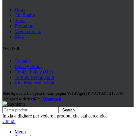
Home
Chi Siamo
Shop
Produttori
Vendi con noi
Blog
Link Utili
Contatti
Privacy Policy
Cookie Policy (UE)
Termini e condizioni
Richiesta restituzione
Rete Agricola La Spesa in Campagna Val d'Agri
| P.IVA IT02112120767
Designed with ❤+🧠 by
Trampweb
Search
Inizia a digitare per vedere i prodotti che stai cercando.
Chiudi
Menu