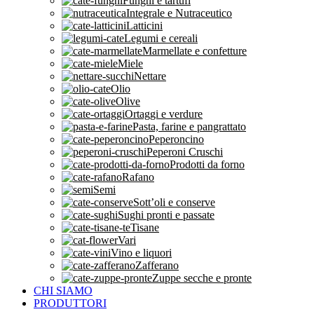
Funghi e tartufi
Integrale e Nutraceutico
Latticini
Legumi e cereali
Marmellate e confetture
Miele
Nettare
Olio
Olive
Ortaggi e verdure
Pasta, farine e pangrattato
Peperoncino
Peperoni Cruschi
Prodotti da forno
Rafano
Semi
Sott’oli e conserve
Sughi pronti e passate
Tisane
Vari
Vino e liquori
Zafferano
Zuppe secche e pronte
CHI SIAMO
PRODUTTORI