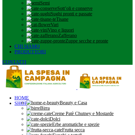
Semi
Sott’oli e conserve
Sughi pronti e passate
Tisane
Vari
Vino e liquori
Zafferano
Zuppe secche e pronte
CHI SIAMO
PRODUTTORI
CONTATTI
HOME
Beauty e Casa
SHOP
Birra
Creme Patè Chutney e Mostarde
Dolci
Erbe aromatiche e spezie
Frutta secca