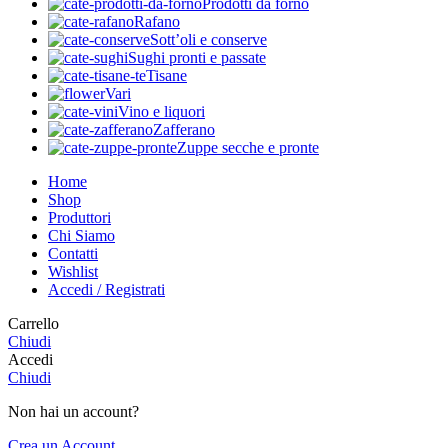
Prodotti da forno
Rafano
Sott’oli e conserve
Sughi pronti e passate
Tisane
Vari
Vino e liquori
Zafferano
Zuppe secche e pronte
Home
Shop
Produttori
Chi Siamo
Contatti
Wishlist
Accedi / Registrati
Carrello
Chiudi
Accedi
Chiudi
Non hai un account?
Crea un Account