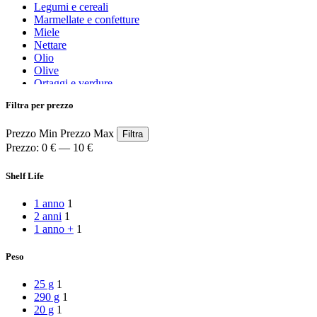
Legumi e cereali
Marmellate e confetture
Miele
Nettare
Olio
Olive
Ortaggi e verdure
Pasta, farine e pangrattato
Filtra per prezzo
Peperoncino
Peperoni Cruschi
Prezzo Min
Prezzo Max
Prodotti da forno
Filtra
Rafano
Prezzo:
0 €
—
10 €
Semi
Sott’oli e conserve
Shelf Life
Sughi pronti e passate
Tisane
1 anno
1
Vari
2 anni
1
Vino e liquori
1 anno +
1
Zafferano
Zuppe secche e pronte
Peso
25 g
1
290 g
1
20 g
1