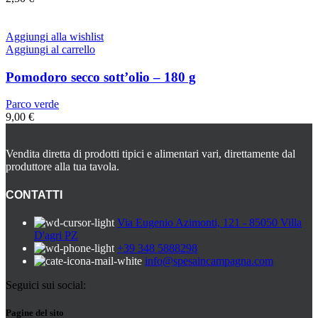
Aggiungi alla wishlist
Aggiungi al carrello
Pomodoro secco sott’olio – 180 g
Parco verde
9,00
€
Vendita diretta di prodotti tipici e alimentari vari, direttamente dal
produttore alla tua tavola.
CONTATTI
Via Eugenio Azimonti, 121 - 85050 Villa
D'agri PZ
+39 348 5888298
info@spesaincampagna.com
Seguici sui social:
Pagine del sito