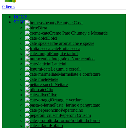
0
items
HOME
SHOP
Beauty e Casa
Birra
Creme Patè Chutney e Mostarde
Dolci
Erbe aromatiche e spezie
Frutta secca
Funghi e tartufi
Integrale e Nutraceutico
Latticini
Legumi e cereali
Marmellate e confetture
Miele
Nettare
Olio
Olive
Ortaggi e verdure
Pasta, farine e pangrattato
Peperoncino
Peperoni Cruschi
Prodotti da forno
Rafano