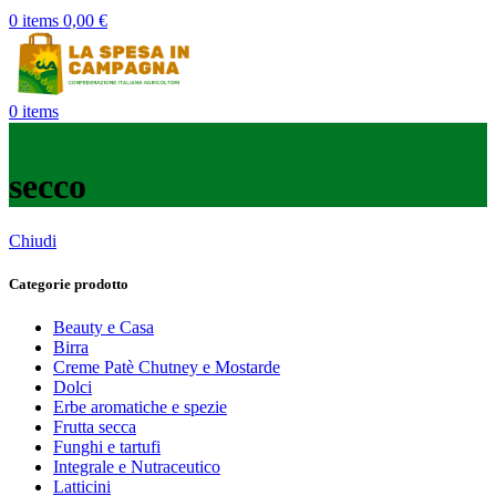
0
items
0,00
€
0
items
secco
Chiudi
Categorie prodotto
Beauty e Casa
Birra
Creme Patè Chutney e Mostarde
Dolci
Erbe aromatiche e spezie
Frutta secca
Funghi e tartufi
Integrale e Nutraceutico
Latticini