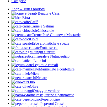
Categorie
Shop – Tutti i prodotti
Beauty e Casa
Birra
Caffè
Carne e Salumi
Chiocciole
Creme Patè Chutney e Mostarde
Dolci
Erbe aromatiche e spezie
Frutta secca
Funghi e tartufi
Integrale e Nutraceutico
Latticini
Legumi e cereali
Marmellate e confetture
Miele
Nettare
Olio
Olive
Ortaggi e verdure
Pasta, farine e pangrattato
Peperoncino
Peperoni Cruschi