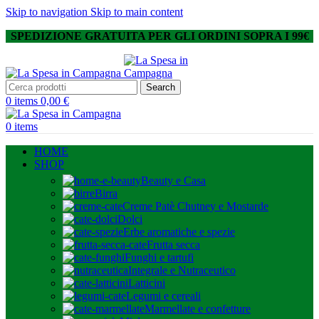
Skip to navigation
Skip to main content
SPEDIZIONE GRATUITA PER GLI ORDINI SOPRA I 99€
Search
0
items
0,00
€
0
items
HOME
SHOP
Beauty e Casa
Birra
Creme Patè Chutney e Mostarde
Dolci
Erbe aromatiche e spezie
Frutta secca
Funghi e tartufi
Integrale e Nutraceutico
Latticini
Legumi e cereali
Marmellate e confetture