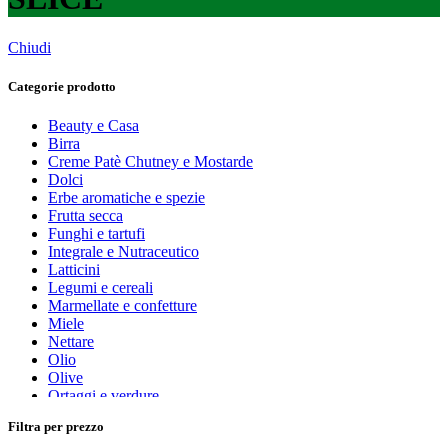
Chiudi
Categorie prodotto
Beauty e Casa
Birra
Creme Patè Chutney e Mostarde
Dolci
Erbe aromatiche e spezie
Frutta secca
Funghi e tartufi
Integrale e Nutraceutico
Latticini
Legumi e cereali
Marmellate e confetture
Miele
Nettare
Olio
Olive
Ortaggi e verdure
Pasta, farine e pangrattato
Filtra per prezzo
Peperoncino