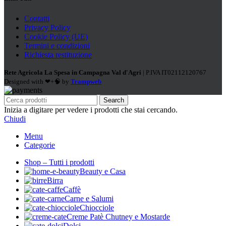
Contatti
Privacy Policy
Cookie Policy (UE)
Termini e condizioni
Richiesta restituzione
Rete Agricola La Spesa in Campagna Val d'Agri
| P.IVA IT02112120767
Designed with ❤+🧠 by
Trampweb
Search
Inizia a digitare per vedere i prodotti che stai cercando.
Chiudi
Menu
Categorie
Shop – Tutti i prodotti
Beauty e Casa
Birra
Caffè
Carne e Salumi
Chiocciole
Creme Patè Chutney e Mostarde
Dolci