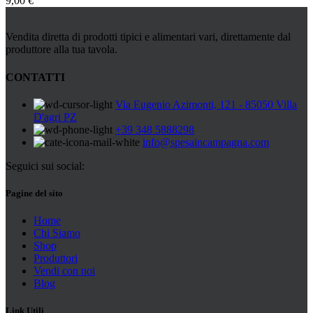
9,00
€
Vendita diretta di prodotti tipici e alimentari vari, direttamente dal
produttore alla tua tavola.
CONTATTI
Via Eugenio Azimonti, 121 - 85050 Villa
D'agri PZ
+39 348 5888298
info@spesaincampagna.com
Seguici sui social:
Pagine del sito
Home
Chi Siamo
Shop
Produttori
Vendi con noi
Blog
Link Utili