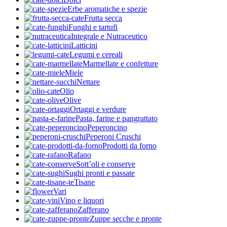
Erbe aromatiche e spezie
Frutta secca
Funghi e tartufi
Integrale e Nutraceutico
Latticini
Legumi e cereali
Marmellate e confetture
Miele
Nettare
Olio
Olive
Ortaggi e verdure
Pasta, farine e pangrattato
Peperoncino
Peperoni Cruschi
Prodotti da forno
Rafano
Sott’oli e conserve
Sughi pronti e passate
Tisane
Vari
Vino e liquori
Zafferano
Zuppe secche e pronte