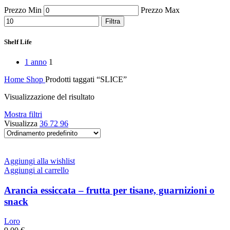
Peperoni Cruschi
Prezzo Min
Prezzo Max
Prodotti da forno
Rafano
Filtra
Semi
Sott’oli e conserve
Shelf Life
Sughi pronti e passate
Tisane
1 anno
1
Vari
Vino e liquori
Home
Shop
Prodotti taggati “SLICE”
Zafferano
Zuppe secche e pronte
Visualizzazione del risultato
Mostra filtri
Visualizza
36
72
96
Aggiungi alla wishlist
Aggiungi al carrello
Arancia essiccata – frutta per tisane, guarnizioni o
snack
Loro