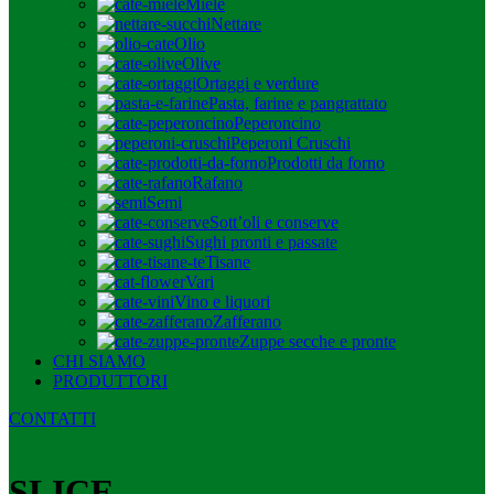
Miele
Nettare
Olio
Olive
Ortaggi e verdure
Pasta, farine e pangrattato
Peperoncino
Peperoni Cruschi
Prodotti da forno
Rafano
Semi
Sott’oli e conserve
Sughi pronti e passate
Tisane
Vari
Vino e liquori
Zafferano
Zuppe secche e pronte
CHI SIAMO
PRODUTTORI
CONTATTI
SLICE