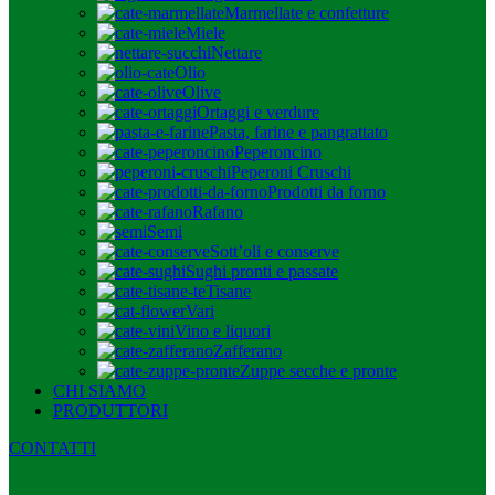
Marmellate e confetture
Miele
Nettare
Olio
Olive
Ortaggi e verdure
Pasta, farine e pangrattato
Peperoncino
Peperoni Cruschi
Prodotti da forno
Rafano
Semi
Sott’oli e conserve
Sughi pronti e passate
Tisane
Vari
Vino e liquori
Zafferano
Zuppe secche e pronte
CHI SIAMO
PRODUTTORI
CONTATTI