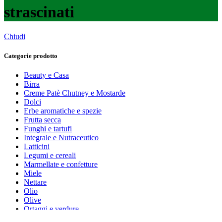
strascinati
Chiudi
Categorie prodotto
Beauty e Casa
Birra
Creme Patè Chutney e Mostarde
Dolci
Erbe aromatiche e spezie
Frutta secca
Funghi e tartufi
Integrale e Nutraceutico
Latticini
Legumi e cereali
Marmellate e confetture
Miele
Nettare
Olio
Olive
Ortaggi e verdure
Pasta, farine e pangrattato