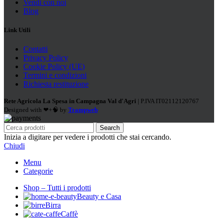
Vendi con noi
Blog
Link Utili
Contatti
Privacy Policy
Cookie Policy (UE)
Termini e condizioni
Richiesta restituzione
Rete Agricola La Spesa in Campagna Val d'Agri
| P.IVA IT02112120767
Designed with ❤+🧠 by
Trampweb
Search
Inizia a digitare per vedere i prodotti che stai cercando.
Chiudi
Menu
Categorie
Shop – Tutti i prodotti
Beauty e Casa
Birra
Caffè