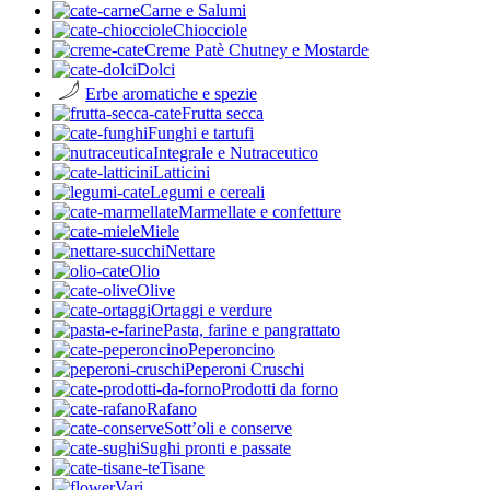
Carne e Salumi
Chiocciole
Creme Patè Chutney e Mostarde
Dolci
Erbe aromatiche e spezie
Frutta secca
Funghi e tartufi
Integrale e Nutraceutico
Latticini
Legumi e cereali
Marmellate e confetture
Miele
Nettare
Olio
Olive
Ortaggi e verdure
Pasta, farine e pangrattato
Peperoncino
Peperoni Cruschi
Prodotti da forno
Rafano
Sott’oli e conserve
Sughi pronti e passate
Tisane
Vari