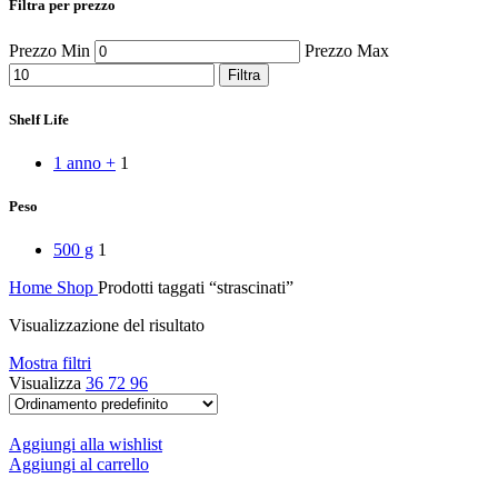
Filtra per prezzo
Peperoncino
Peperoni Cruschi
Prezzo Min
Prezzo Max
Prodotti da forno
Rafano
Filtra
Semi
Sott’oli e conserve
Shelf Life
Sughi pronti e passate
Tisane
1 anno +
1
Vari
Vino e liquori
Peso
Zafferano
Zuppe secche e pronte
500 g
1
Home
Shop
Prodotti taggati “strascinati”
Visualizzazione del risultato
Mostra filtri
Visualizza
36
72
96
Aggiungi alla wishlist
Aggiungi al carrello