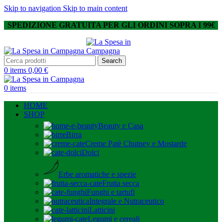
Skip to navigation
Skip to main content
SPEDIZIONE GRATUITA PER GLI ORDINI SOPRA I 99€
Search
0
items
0,00
€
0
items
HOME
SHOP
Beauty e Casa
Birra
Creme Patè Chutney e Mostarde
Dolci
Erbe aromatiche e spezie
Frutta secca
Funghi e tartufi
Integrale e Nutraceutico
Latticini
Legumi e cereali