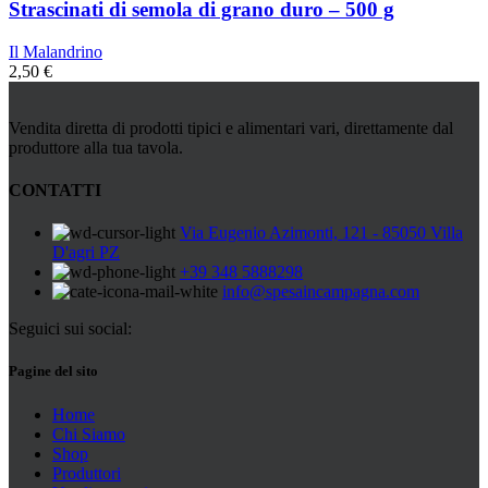
Strascinati di semola di grano duro – 500 g
Il Malandrino
2,50
€
Vendita diretta di prodotti tipici e alimentari vari, direttamente dal
produttore alla tua tavola.
CONTATTI
Via Eugenio Azimonti, 121 - 85050 Villa
D'agri PZ
+39 348 5888298
info@spesaincampagna.com
Seguici sui social:
Pagine del sito
Home
Chi Siamo
Shop
Produttori