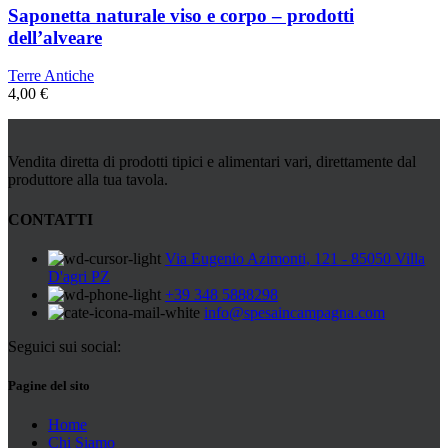
Saponetta naturale viso e corpo – prodotti
dell’alveare
Terre Antiche
4,00
€
Vendita diretta di prodotti tipici e alimentari vari, direttamente dal
produttore alla tua tavola.
CONTATTI
Via Eugenio Azimonti, 121 - 85050 Villa
D'agri PZ
+39 348 5888298
info@spesaincampagna.com
Seguici sui social:
Pagine del sito
Home
Chi Siamo