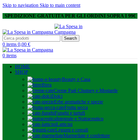
Skip to navigation
Skip to main content
SPEDIZIONE GRATUITA PER GLI ORDINI SOPRA I 99€
Search
0
items
0,00
€
0
items
HOME
SHOP
Beauty e Casa
Birra
Creme Patè Chutney e Mostarde
Dolci
Erbe aromatiche e spezie
Frutta secca
Funghi e tartufi
Integrale e Nutraceutico
Latticini
Legumi e cereali
Marmellate e confetture