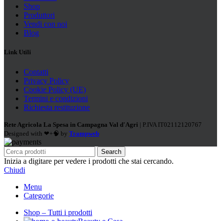
Shop
Produttori
Vendi con noi
Blog
Link Utili
Contatti
Privacy Policy
Cookie Policy (UE)
Termini e condizioni
Richiesta restituzione
Rete Agricola La Spesa in Campagna Val d'Agri
| P.IVA IT02112120767
Designed with ❤+🧠 by
Trampweb
Search
Inizia a digitare per vedere i prodotti che stai cercando.
Chiudi
Menu
Categorie
Shop – Tutti i prodotti