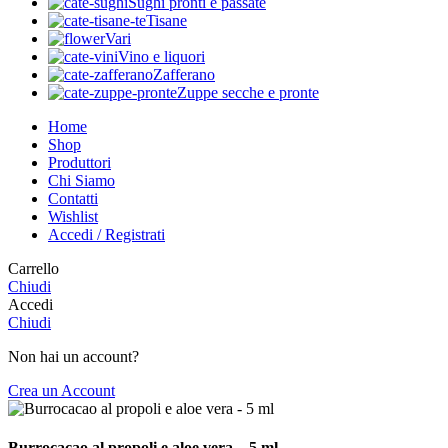
Sughi pronti e passate
Tisane
Vari
Vino e liquori
Zafferano
Zuppe secche e pronte
Home
Shop
Produttori
Chi Siamo
Contatti
Wishlist
Accedi / Registrati
Carrello
Chiudi
Accedi
Chiudi
Non hai un account?
Crea un Account
Burrocacao al propoli e aloe vera – 5 ml