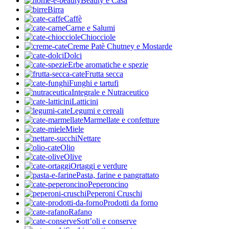
Beauty e Casa
Birra
Caffè
Carne e Salumi
Chiocciole
Creme Patè Chutney e Mostarde
Dolci
Erbe aromatiche e spezie
Frutta secca
Funghi e tartufi
Integrale e Nutraceutico
Latticini
Legumi e cereali
Marmellate e confetture
Miele
Nettare
Olio
Olive
Ortaggi e verdure
Pasta, farine e pangrattato
Peperoncino
Peperoni Cruschi
Prodotti da forno
Rafano
Sott’oli e conserve