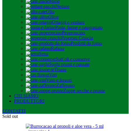
Miele
Nettare
Olio
Olive
Ortaggi e verdure
Pasta, farine e pangrattato
Peperoncino
Peperoni Cruschi
Prodotti da forno
Rafano
Semi
Sott’oli e conserve
Sughi pronti e passate
Tisane
Vari
Vino e liquori
Zafferano
Zuppe secche e pronte
CHI SIAMO
PRODUTTORI
CONTATTI
Sold out