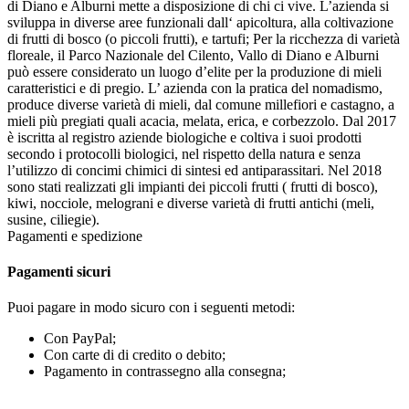
di Diano e Alburni mette a disposizione di chi ci vive. L’azienda si
sviluppa in diverse aree funzionali dall‘ apicoltura, alla coltivazione
di frutti di bosco (o piccoli frutti), e tartufi; Per la ricchezza di varietà
floreale, il Parco Nazionale del Cilento, Vallo di Diano e Alburni
può essere considerato un luogo d’elite per la produzione di mieli
caratteristici e di pregio. L’ azienda con la pratica del nomadismo,
produce diverse varietà di mieli, dal comune millefiori e castagno, a
mieli più pregiati quali acacia, melata, erica, e corbezzolo. Dal 2017
è iscritta al registro aziende biologiche e coltiva i suoi prodotti
secondo i protocolli biologici, nel rispetto della natura e senza
l’utilizzo di concimi chimici di sintesi ed antiparassitari. Nel 2018
sono stati realizzati gli impianti dei piccoli frutti ( frutti di bosco),
kiwi, nocciole, melograni e diverse varietà di frutti antichi (meli,
susine, ciliegie).
Pagamenti e spedizione
Pagamenti sicuri
Puoi pagare in modo sicuro con i seguenti metodi:
Con PayPal;
Con carte di di credito o debito;
Pagamento in contrassegno alla consegna;