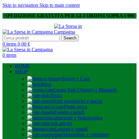
Skip to navigation
Skip to main content
SPEDIZIONE GRATUITA PER GLI ORDINI SOPRA I 99€
Search
0
items
0,00
€
0
items
HOME
SHOP
Beauty e Casa
Birra
Creme Patè Chutney e Mostarde
Dolci
Erbe aromatiche e spezie
Frutta secca
Funghi e tartufi
Integrale e Nutraceutico
Latticini
Legumi e cereali
Marmellate e confetture