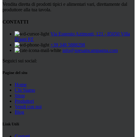
Vendita diretta di prodotti tipici e alimentari vari, direttamente dal
produttore alla tua tavola.
CONTATTI
Via Eugenio Azimonti, 121 - 85050 Villa
D'agri PZ
+39 348 5888298
info@spesaincampagna.com
Seguici sui social:
Pagine del sito
Home
Chi Siamo
Shop
Produttori
Vendi con noi
Blog
Link Utili
Contatti