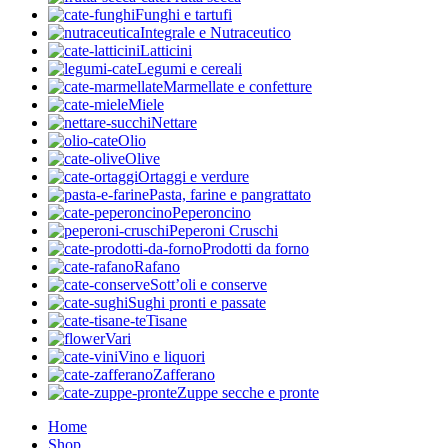
Funghi e tartufi
Integrale e Nutraceutico
Latticini
Legumi e cereali
Marmellate e confetture
Miele
Nettare
Olio
Olive
Ortaggi e verdure
Pasta, farine e pangrattato
Peperoncino
Peperoni Cruschi
Prodotti da forno
Rafano
Sott’oli e conserve
Sughi pronti e passate
Tisane
Vari
Vino e liquori
Zafferano
Zuppe secche e pronte
Home
Shop