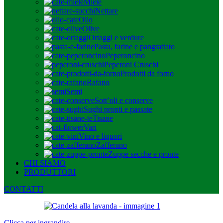
Miele
Nettare
Olio
Olive
Ortaggi e verdure
Pasta, farine e pangrattato
Peperoncino
Peperoni Cruschi
Prodotti da forno
Rafano
Semi
Sott’oli e conserve
Sughi pronti e passate
Tisane
Vari
Vino e liquori
Zafferano
Zuppe secche e pronte
CHI SIAMO
PRODUTTORI
CONTATTI
Clicca per ingrandire