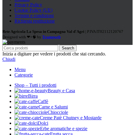
Privacy Policy
Cookie Policy (UE)
Termini e condizioni
Richiesta restituzione
Rete Agricola La Spesa in Campagna Val d'Agri
| P.IVA IT02112120767
Designed with ❤+🧠 by
Trampweb
Search
Inizia a digitare per vedere i prodotti che stai cercando.
Chiudi
Menu
Categorie
Shop – Tutti i prodotti
Beauty e Casa
Birra
Caffè
Carne e Salumi
Chiocciole
Creme Patè Chutney e Mostarde
Dolci
Erbe aromatiche e spezie
Frutta secca