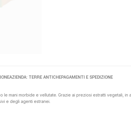
IONE
AZIENDA: TERRE ANTICHE
PAGAMENTI E SPEDIZIONE
 mani morbide e vellutate. Grazie ai preziosi estratti vegetali, in as
vi e degli agenti estranei.