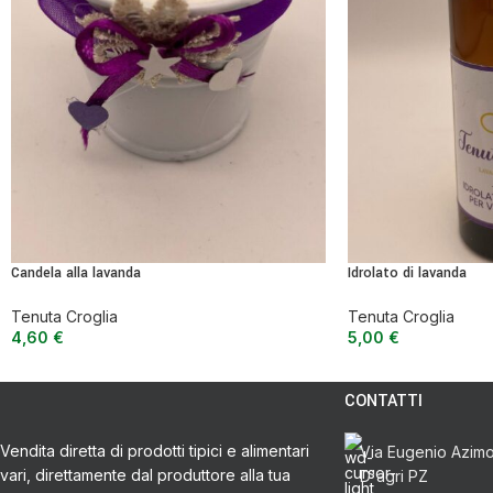
Candela alla lavanda
Idrolato di lavanda
Tenuta Croglia
Tenuta Croglia
4,60
€
5,00
€
CONTATTI
Vendita diretta di prodotti tipici e alimentari
Via Eugenio Azimon
vari, direttamente dal produttore alla tua
D'agri PZ