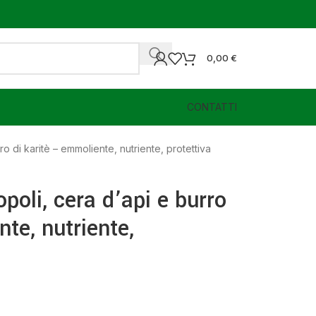
0,00
€
CONTATTI
o di karitè – emmoliente, nutriente, protettiva
oli, cera d’api e burro
nte, nutriente,