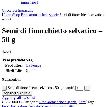
Clicca per ingrandire
Home
Shop
Erbe aromatiche e spezie
Semi di finocchietto selvatico
– 50 g
Semi di finocchietto selvatico –
50 g
4,00
€
Peso prodotto
50 g
Produttori
La Fenice
Shelf-Life
2 anni
6 disponibili
Semi di finocchietto selvatico - 50 g quantità
Aggiungi al carrello
Aggiungi alla wishlist
COD:
00095
Categorie:
Erbe aromatiche e spezie
,
Semi
Tag:
finocchio
,
salumi
,
selvatico
,
semi di finocchietti