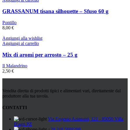
GRASSANUM tisana silhouette – Sfuso 60 g
Pontillo
8,00
€
Aggiungi alla wishlist
Aggiungi al carrello
Mix di aromi per arrosto – 25 g
Il Malandrino
2,50
€
Vendita diretta di prodotti tipici e alimentari vari, direttamente dal
produttore alla tua tavola.
CONTATTI
Via Eugenio Azimonti, 121 - 85050 Villa
D'agri PZ
+39 348 5888298