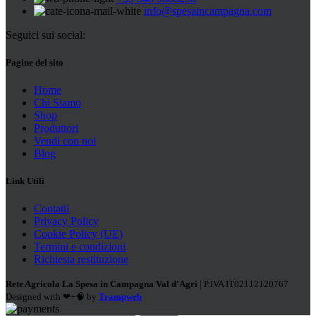
info@spesaincampagna.com
Seguici sui social:
Pagine del sito
Home
Chi Siamo
Shop
Produttori
Vendi con noi
Blog
Link Utili
Contatti
Privacy Policy
Cookie Policy (UE)
Termini e condizioni
Richiesta restituzione
Rete Agricola La Spesa in Campagna Val d'Agri
| P.IVA IT02112120767
Designed with ❤+🧠 by
Trampweb