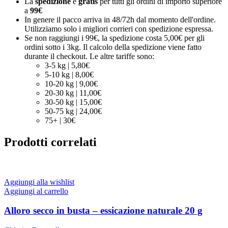
La
spedizione
è
gratis
per tutti gli ordini di importo superiore
a
99€
In genere il pacco arriva in 48/72h dal momento dell'ordine.
Utilizziamo solo i migliori corrieri con spedizione espressa.
Se non raggiungi i 99€, la spedizione costa 5,00€ per gli
ordini sotto i 3kg. Il calcolo della spedizione viene fatto
durante il checkout. Le altre tariffe sono:
3-5 kg | 5,80€
5-10 kg | 8,00€
10-20 kg | 9,00€
20-30 kg | 11,00€
30-50 kg | 15,00€
50-75 kg | 24,00€
75+ | 30€
Prodotti correlati
Aggiungi alla wishlist
Aggiungi al carrello
Alloro secco in busta – essicazione naturale 20 g