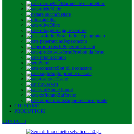
Marmellate e confetture
Miele
Nettare
Olio
Olive
Ortaggi e verdure
Pasta, farine e pangrattato
Peperoncino
Peperoni Cruschi
Prodotti da forno
Rafano
Semi
Sott’oli e conserve
Sughi pronti e passate
Tisane
Vari
Vino e liquori
Zafferano
Zuppe secche e pronte
CHI SIAMO
PRODUTTORI
CONTATTI