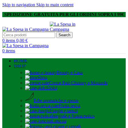
Skip to navigation
Skip to main content
SPEDIZIONE GRATUITA PER GLI ORDINI SOPRA I 99€
Search
0
items
0,00
€
0
items
HOME
SHOP
Beauty e Casa
Birra
Creme Patè Chutney e Mostarde
Dolci
Erbe aromatiche e spezie
Frutta secca
Funghi e tartufi
Integrale e Nutraceutico
Latticini
Legumi e cereali