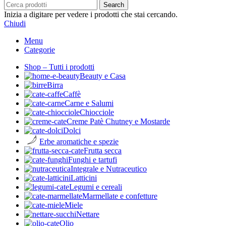
Search
Inizia a digitare per vedere i prodotti che stai cercando.
Chiudi
Menu
Categorie
Shop – Tutti i prodotti
Beauty e Casa
Birra
Caffè
Carne e Salumi
Chiocciole
Creme Patè Chutney e Mostarde
Dolci
Erbe aromatiche e spezie
Frutta secca
Funghi e tartufi
Integrale e Nutraceutico
Latticini
Legumi e cereali
Marmellate e confetture
Miele
Nettare
Olio