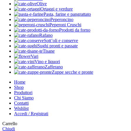
Olive
Ortaggi e verdure
Pasta, farine e pangrattato
Peperoncino
Peperoni Cruschi
Prodotti da forno
Rafano
Sott’oli e conserve
Sughi pronti e passate
Tisane
Vari
Vino e liquori
Zafferano
Zuppe secche e pronte
Home
Shop
Produttori
Chi Siamo
Contatti
Wishlist
Accedi / Registrati
Carrello
Chiudi