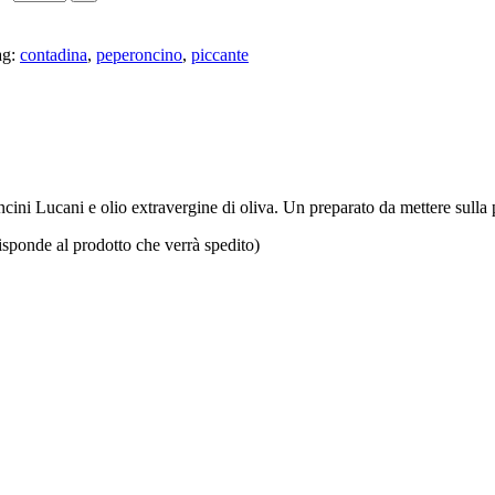
g:
contadina
,
peperoncino
,
piccante
ini Lucani e olio extravergine di oliva. Un preparato da mettere sulla pas
isponde al prodotto che verrà spedito)