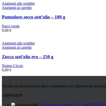
Aggiungi alla wishlist
Aggiungi al carrello
Pomodoro secco sott’olio – 180 g
Parco verde
9,00
€
Aggiungi alla wishlist
Aggiungi al carrello
Zucca sott’olio evo – 250 g
Nonno Ciccio
6,00
€
Vendita diretta di prodotti tipici e alimentari vari, direttamente dal prod
CONTATTI
Via Eugenio Azimonti, 121 - 85050 Villa D'