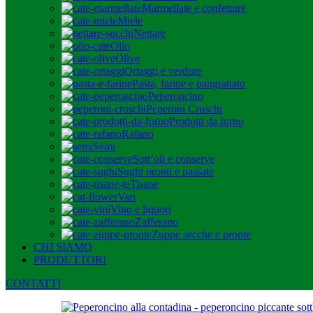
Marmellate e confetture
Miele
Nettare
Olio
Olive
Ortaggi e verdure
Pasta, farine e pangrattato
Peperoncino
Peperoni Cruschi
Prodotti da forno
Rafano
Semi
Sott’oli e conserve
Sughi pronti e passate
Tisane
Vari
Vino e liquori
Zafferano
Zuppe secche e pronte
CHI SIAMO
PRODUTTORI
CONTATTI