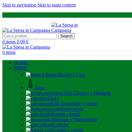
Skip to navigation
Skip to main content
Search
0
items
0,00
€
0
items
HOME
SHOP
Beauty e Casa
Birra
Creme Patè Chutney e Mostarde
Dolci
Erbe aromatiche e spezie
Frutta secca
Funghi e tartufi
Integrale e Nutraceutico
Latticini
Legumi e cereali