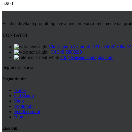
5,90
€
Vendita diretta di prodotti tipici e alimentari vari, direttamente dal prod
CONTATTI
Via Eugenio Azimonti, 121 - 85050 Villa D'
+39 348 5888298
info@spesaincampagna.com
Seguici sui social:
Pagine del sito
Home
Chi Siamo
Shop
Produttori
Vendi con noi
Blog
Link Utili