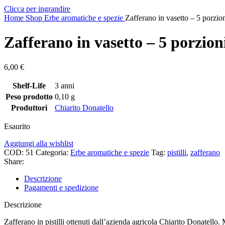
Clicca per ingrandire
Home
Shop
Erbe aromatiche e spezie
Zafferano in vasetto – 5 porzio
Zafferano in vasetto – 5 porzion
6,00
€
Shelf-Life
3 anni
Peso prodotto
0,10 g
Produttori
Chiarito Donatello
Esaurito
Aggiungi alla wishlist
COD:
51
Categoria:
Erbe aromatiche e spezie
Tag:
pistilli
,
zafferano
Share:
Descrizione
Pagamenti e spedizione
Descrizione
Zafferano in pistilli ottenuti dall’azienda agricola Chiarito Donatello.