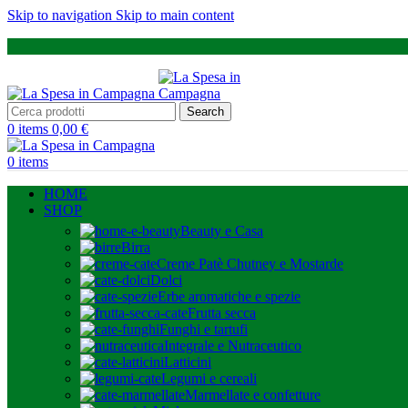
Skip to navigation
Skip to main content
Search
0
items
0,00
€
0
items
HOME
SHOP
Beauty e Casa
Birra
Creme Patè Chutney e Mostarde
Dolci
Erbe aromatiche e spezie
Frutta secca
Funghi e tartufi
Integrale e Nutraceutico
Latticini
Legumi e cereali
Marmellate e confetture