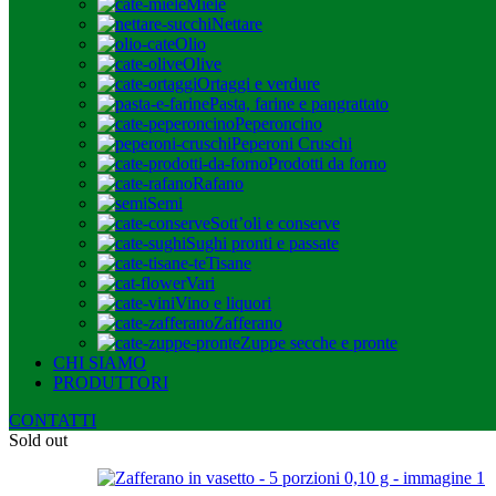
Miele
Nettare
Olio
Olive
Ortaggi e verdure
Pasta, farine e pangrattato
Peperoncino
Peperoni Cruschi
Prodotti da forno
Rafano
Semi
Sott’oli e conserve
Sughi pronti e passate
Tisane
Vari
Vino e liquori
Zafferano
Zuppe secche e pronte
CHI SIAMO
PRODUTTORI
CONTATTI
Sold out