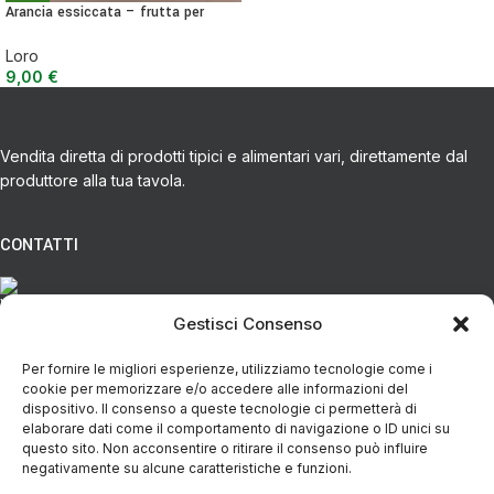
Arancia essiccata – frutta per
tisane, guarnizioni o snack
Loro
9,00
€
Vendita diretta di prodotti tipici e alimentari vari, direttamente dal
produttore alla tua tavola.
CONTATTI
Via Eugenio Azimonti, 121 - 85050 Villa D'agri PZ
Gestisci Consenso
Per fornire le migliori esperienze, utilizziamo tecnologie come i
+39 348 5888298
cookie per memorizzare e/o accedere alle informazioni del
dispositivo. Il consenso a queste tecnologie ci permetterà di
elaborare dati come il comportamento di navigazione o ID unici su
info@spesaincampagna.com
questo sito. Non acconsentire o ritirare il consenso può influire
negativamente su alcune caratteristiche e funzioni.