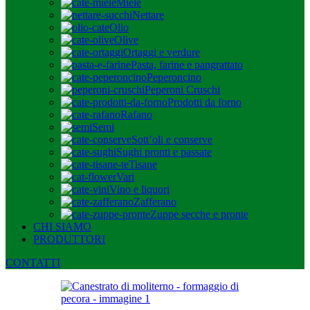
Miele
Nettare
Olio
Olive
Ortaggi e verdure
Pasta, farine e pangrattato
Peperoncino
Peperoni Cruschi
Prodotti da forno
Rafano
Semi
Sott’oli e conserve
Sughi pronti e passate
Tisane
Vari
Vino e liquori
Zafferano
Zuppe secche e pronte
CHI SIAMO
PRODUTTORI
CONTATTI