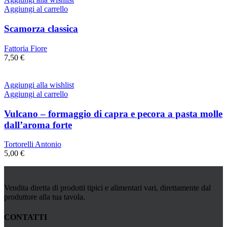
Aggiungi al carrello
Scamorza classica
Fattoria Fiore
7,50
€
Aggiungi alla wishlist
Aggiungi al carrello
Vulcano – formaggio di capra e pecora a pasta molle
dall’aroma forte
Tortorelli Antonio
5,00
€
Vendita diretta di prodotti tipici e alimentari vari, direttamente dal
produttore alla tua tavola.
CONTATTI