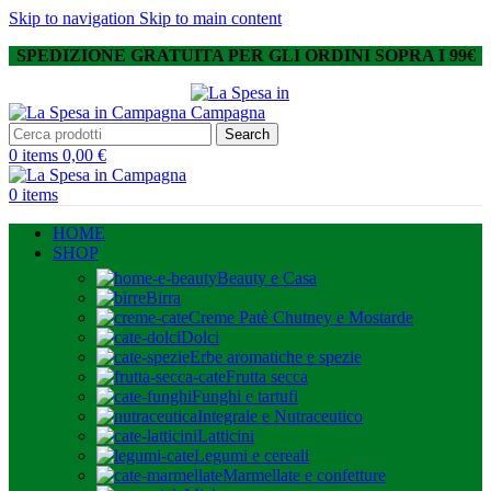
Skip to navigation
Skip to main content
SPEDIZIONE GRATUITA PER GLI ORDINI SOPRA I 99€
Search
0
items
0,00
€
0
items
HOME
SHOP
Beauty e Casa
Birra
Creme Patè Chutney e Mostarde
Dolci
Erbe aromatiche e spezie
Frutta secca
Funghi e tartufi
Integrale e Nutraceutico
Latticini
Legumi e cereali
Marmellate e confetture