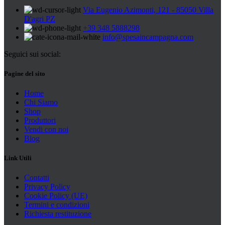
Via Eugenio Azimonti, 121 - 85050 Villa
D'agri PZ
+39 348 5888298
info@spesaincampagna.com
Seguici sui social:
Pagine del sito
Home
Chi Siamo
Shop
Produttori
Vendi con noi
Blog
Link Utili
Contatti
Privacy Policy
Cookie Policy (UE)
Termini e condizioni
Richiesta restituzione