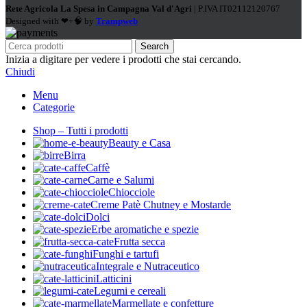
Rete Agricola La Spesa in Campagna Val d'Agri
| P.IVA IT02112120767
Designed with ❤+🧠 by
Trampweb
Search
Inizia a digitare per vedere i prodotti che stai cercando.
Chiudi
Menu
Categorie
Shop – Tutti i prodotti
Beauty e Casa
Birra
Caffè
Carne e Salumi
Chiocciole
Creme Patè Chutney e Mostarde
Dolci
Erbe aromatiche e spezie
Frutta secca
Funghi e tartufi
Integrale e Nutraceutico
Latticini
Legumi e cereali
Marmellate e confetture