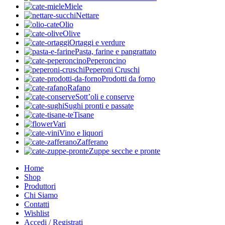
Miele
Nettare
Olio
Olive
Ortaggi e verdure
Pasta, farine e pangrattato
Peperoncino
Peperoni Cruschi
Prodotti da forno
Rafano
Sott’oli e conserve
Sughi pronti e passate
Tisane
Vari
Vino e liquori
Zafferano
Zuppe secche e pronte
Home
Shop
Produttori
Chi Siamo
Contatti
Wishlist
Accedi / Registrati