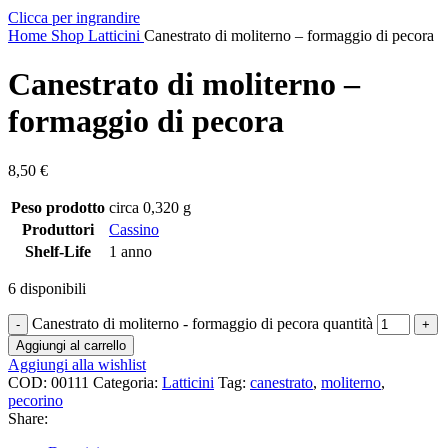
Clicca per ingrandire
Home
Shop
Latticini
Canestrato di moliterno – formaggio di pecora
Canestrato di moliterno –
formaggio di pecora
8,50
€
Peso prodotto
circa 0,320 g
Produttori
Cassino
Shelf-Life
1 anno
6 disponibili
Canestrato di moliterno - formaggio di pecora quantità
Aggiungi al carrello
Aggiungi alla wishlist
COD:
00111
Categoria:
Latticini
Tag:
canestrato
,
moliterno
,
pecorino
Share: