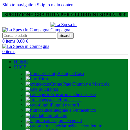
Skip to navigation
Skip to main content
SPEDIZIONE GRATUITA PER GLI ORDINI SOPRA I 99€
Search
0
items
0,00
€
0
items
HOME
SHOP
Beauty e Casa
Birra
Creme Patè Chutney e Mostarde
Dolci
Erbe aromatiche e spezie
Frutta secca
Funghi e tartufi
Integrale e Nutraceutico
Latticini
Legumi e cereali
Marmellate e confetture