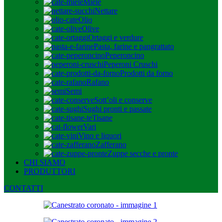
Miele
Nettare
Olio
Olive
Ortaggi e verdure
Pasta, farine e pangrattato
Peperoncino
Peperoni Cruschi
Prodotti da forno
Rafano
Semi
Sott’oli e conserve
Sughi pronti e passate
Tisane
Vari
Vino e liquori
Zafferano
Zuppe secche e pronte
CHI SIAMO
PRODUTTORI
CONTATTI