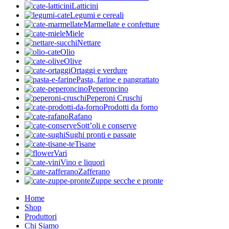
Latticini
Legumi e cereali
Marmellate e confetture
Miele
Nettare
Olio
Olive
Ortaggi e verdure
Pasta, farine e pangrattato
Peperoncino
Peperoni Cruschi
Prodotti da forno
Rafano
Sott’oli e conserve
Sughi pronti e passate
Tisane
Vari
Vino e liquori
Zafferano
Zuppe secche e pronte
Home
Shop
Produttori
Chi Siamo