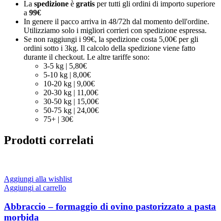
La
spedizione
è
gratis
per tutti gli ordini di importo superiore
a
99€
In genere il pacco arriva in 48/72h dal momento dell'ordine.
Utilizziamo solo i migliori corrieri con spedizione espressa.
Se non raggiungi i 99€, la spedizione costa 5,00€ per gli
ordini sotto i 3kg. Il calcolo della spedizione viene fatto
durante il checkout. Le altre tariffe sono:
3-5 kg | 5,80€
5-10 kg | 8,00€
10-20 kg | 9,00€
20-30 kg | 11,00€
30-50 kg | 15,00€
50-75 kg | 24,00€
75+ | 30€
Prodotti correlati
Aggiungi alla wishlist
Aggiungi al carrello
Abbraccio – formaggio di ovino pastorizzato a pasta
morbida