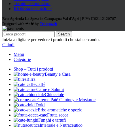
Termini e condizioni
Richiesta restituzione
Rete Agricola La Spesa in Campagna Val d'Agri
| P.IVA IT02112120767
Designed with ❤+🧠 by
Trampweb
Search
Inizia a digitare per vedere i prodotti che stai cercando.
Chiudi
Menu
Categorie
Shop – Tutti i prodotti
Beauty e Casa
Birra
Caffè
Carne e Salumi
Chiocciole
Creme Patè Chutney e Mostarde
Dolci
Erbe aromatiche e spezie
Frutta secca
Funghi e tartufi
Integrale e Nutraceutico