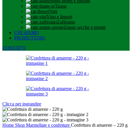
Sughi pronti e passate
Tisane
Vari
Vino e liquori
Zafferano
Zuppe secche e pronte
CHI SIAMO
PRODUTTORI
CONTATTI
Clicca per ingrandire
Home
Shop
Marmellate e confetture
Confettura di amarene – 220 g