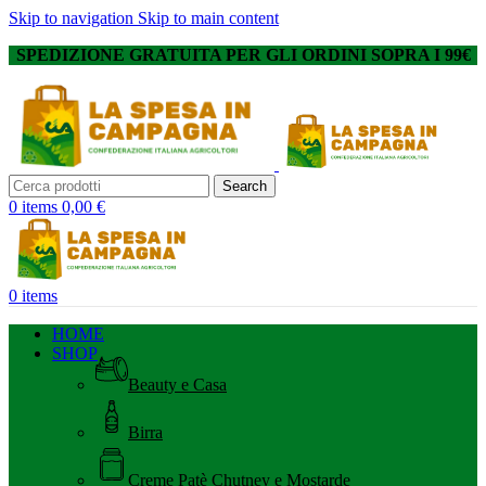
Skip to navigation
Skip to main content
SPEDIZIONE GRATUITA PER GLI ORDINI SOPRA I 99€
Search
0
items
0,00
€
0
items
HOME
SHOP
Beauty e Casa
Birra
Creme Patè Chutney e Mostarde