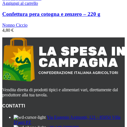
Aggiungi al carrello
Confettura pera cotogna e zenzero – 220 g
Nonno Ciccio
4,80
€
Vendita diretta di prodotti tipici e alimentari vari, direttamente dal
produttore alla tua tavola.
CONTATTI
Via Eugenio Azimonti, 121 - 85050 Villa
D'agri PZ