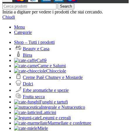
Search
Inizia a digitare per vedere i prodotti che stai cercando.
Chiudi
Menu
Categorie
Shop – Tutti i prodotti
Beauty e Casa
Birra
Caffè
Carne e Salumi
Chiocciole
Creme Patè Chutney e Mostarde
Dolci
Erbe aromatiche e spezie
Frutta secca
Funghi e tartufi
Integrale e Nutraceutico
Latticini
Legumi e cereali
Marmellate e confetture
Miele