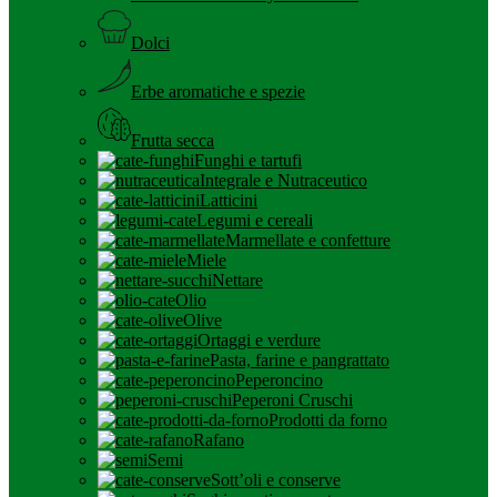
Dolci
Erbe aromatiche e spezie
Frutta secca
Funghi e tartufi
Integrale e Nutraceutico
Latticini
Legumi e cereali
Marmellate e confetture
Miele
Nettare
Olio
Olive
Ortaggi e verdure
Pasta, farine e pangrattato
Peperoncino
Peperoni Cruschi
Prodotti da forno
Rafano
Semi
Sott’oli e conserve