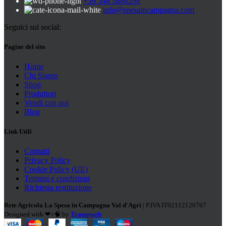
+39 348 5888298
info@spesaincampagna.com
Seguici sui social:
Pagine del sito
Home
Chi Siamo
Shop
Produttori
Vendi con noi
Blog
Link Utili
Contatti
Privacy Policy
Cookie Policy (UE)
Termini e condizioni
Richiesta restituzione
Rete Agricola La Spesa in Campagna Val d'Agri
| P.IVA IT02112120767
Designed with ❤+🧠 by
Trampweb