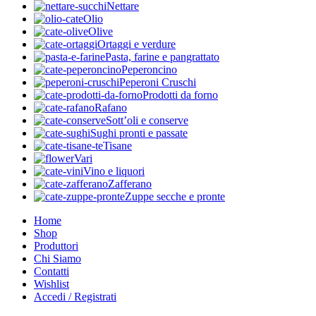
Nettare
Olio
Olive
Ortaggi e verdure
Pasta, farine e pangrattato
Peperoncino
Peperoni Cruschi
Prodotti da forno
Rafano
Sott’oli e conserve
Sughi pronti e passate
Tisane
Vari
Vino e liquori
Zafferano
Zuppe secche e pronte
Home
Shop
Produttori
Chi Siamo
Contatti
Wishlist
Accedi / Registrati