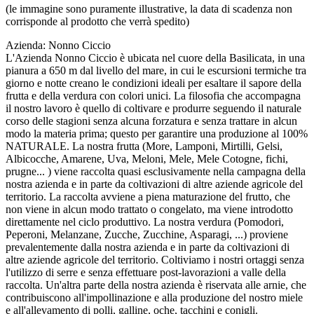
(le immagine sono puramente illustrative, la data di scadenza non
corrisponde al prodotto che verrà spedito)
Azienda: Nonno Ciccio
L'Azienda Nonno Ciccio è ubicata nel cuore della Basilicata, in una
pianura a 650 m dal livello del mare, in cui le escursioni termiche tra
giorno e notte creano le condizioni ideali per esaltare il sapore della
frutta e della verdura con colori unici. La filosofia che accompagna
il nostro lavoro è quello di coltivare e produrre seguendo il naturale
corso delle stagioni senza alcuna forzatura e senza trattare in alcun
modo la materia prima; questo per garantire una produzione al 100%
NATURALE. La nostra frutta (More, Lamponi, Mirtilli, Gelsi,
Albicocche, Amarene, Uva, Meloni, Mele, Mele Cotogne, fichi,
prugne... ) viene raccolta quasi esclusivamente nella campagna della
nostra azienda e in parte da coltivazioni di altre aziende agricole del
territorio. La raccolta avviene a piena maturazione del frutto, che
non viene in alcun modo trattato o congelato, ma viene introdotto
direttamente nel ciclo produttivo. La nostra verdura (Pomodori,
Peperoni, Melanzane, Zucche, Zucchine, Asparagi, ...) proviene
prevalentemente dalla nostra azienda e in parte da coltivazioni di
altre aziende agricole del territorio. Coltiviamo i nostri ortaggi senza
l'utilizzo di serre e senza effettuare post-lavorazioni a valle della
raccolta. Un'altra parte della nostra azienda è riservata alle arnie, che
contribuiscono all'impollinazione e alla produzione del nostro miele
e all'allevamento di polli, galline, oche, tacchini e conigli.