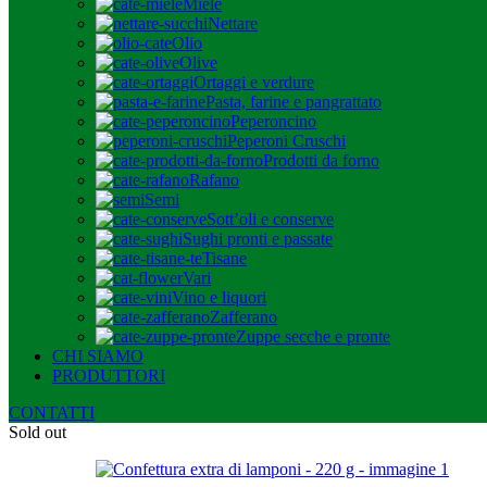
Miele
Nettare
Olio
Olive
Ortaggi e verdure
Pasta, farine e pangrattato
Peperoncino
Peperoni Cruschi
Prodotti da forno
Rafano
Semi
Sott’oli e conserve
Sughi pronti e passate
Tisane
Vari
Vino e liquori
Zafferano
Zuppe secche e pronte
CHI SIAMO
PRODUTTORI
CONTATTI
Sold out