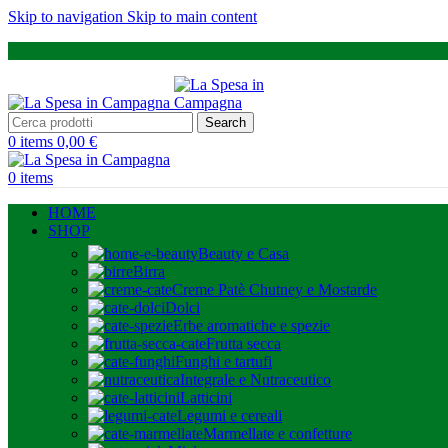
Skip to navigation
Skip to main content
Search
0
items
0,00
€
0
items
HOME
SHOP
Beauty e Casa
Birra
Creme Patè Chutney e Mostarde
Dolci
Erbe aromatiche e spezie
Frutta secca
Funghi e tartufi
Integrale e Nutraceutico
Latticini
Legumi e cereali
Marmellate e confetture