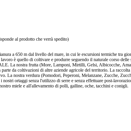
isponde al prodotto che verrà spedito)
ura a 650 m dal livello del mare, in cui le escursioni termiche tra giorno
 lavoro è quello di coltivare e produrre seguendo il naturale corso delle 
. La nostra frutta (More, Lamponi, Mirtilli, Gelsi, Albicocche, Amar
parte da coltivazioni di altre aziende agricole del territorio. La raccol
ttivo. La nostra verdura (Pomodori, Peperoni, Melanzane, Zucche, Zucchi
i nostri ortaggi senza l'utilizzo di serre e senza effettuare post-lavorazio
ostro miele e all'allevamento di polli, galline, oche, tacchini e conigli.