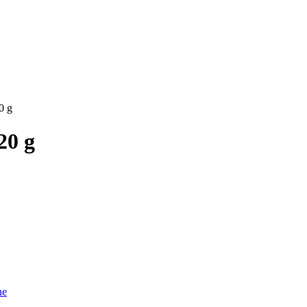
0 g
20 g
ne