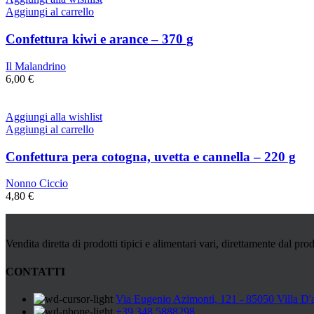
Aggiungi al carrello
Confettura kiwi e arance – 370 g
Il Malandrino
6,00
€
Aggiungi alla wishlist
Aggiungi al carrello
Confettura pera cotogna, uvetta e cannella – 220 g
Nonno Ciccio
4,80
€
Vendita diretta di prodotti tipici e alimentari vari, direttamente dal prod
CONTATTI
Via Eugenio Azimonti, 121 - 85050 Villa D'
+39 348 5888298