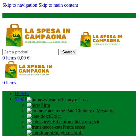
Skip to navigation
Skip to main content
Search
0
items
0,00
€
0
items
HOME
SHOP
Beauty e Casa
Birra
Creme Patè Chutney e Mostarde
Dolci
Erbe aromatiche e spezie
Frutta secca
Funghi e tartufi