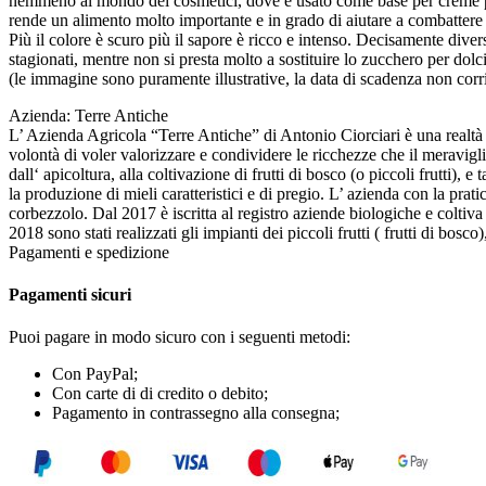
nemmeno al mondo dei cosmetici, dove è usato come base per creme per p
rende un alimento molto importante e in grado di aiutare a combattere i 
Più il colore è scuro più il sapore è ricco e intenso. Decisamente dive
stagionati, mentre non si presta molto a sostituire lo zucchero per dolcif
(le immagine sono puramente illustrative, la data di scadenza non corr
Azienda: Terre Antiche
L’ Azienda Agricola “Terre Antiche” di Antonio Ciorciari è una realtà im
volontà di voler valorizzare e condividere le ricchezze che il meravigl
dall‘ apicoltura, alla coltivazione di frutti di bosco (o piccoli frutti),
la produzione di mieli caratteristici e di pregio. L’ azienda con la prat
corbezzolo. Dal 2017 è iscritta al registro aziende biologiche e coltiva i
2018 sono stati realizzati gli impianti dei piccoli frutti ( frutti di bosco
Pagamenti e spedizione
Pagamenti sicuri
Puoi pagare in modo sicuro con i seguenti metodi:
Con PayPal;
Con carte di di credito o debito;
Pagamento in contrassegno alla consegna;