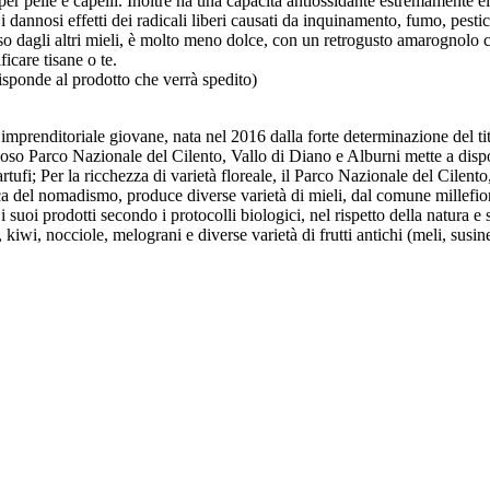
elle e capelli. Inoltre ha una capacità antiossidante estremamente eleva
dannosi effetti dei radicali liberi causati da inquinamento, fumo, pestic
rso dagli altri mieli, è molto meno dolce, con un retrogusto amarognolo c
icare tisane o te.
isponde al prodotto che verrà spedito)
prenditoriale giovane, nata nel 2016 dalla forte determinazione del titola
ioso Parco Nazionale del Cilento, Vallo di Diano e Alburni mette a dispos
 e tartufi; Per la ricchezza di varietà floreale, il Parco Nazionale del Cil
ica del nomadismo, produce diverse varietà di mieli, dal comune millefiori
 suoi prodotti secondo i protocolli biologici, nel rispetto della natura e 
), kiwi, nocciole, melograni e diverse varietà di frutti antichi (meli, susine