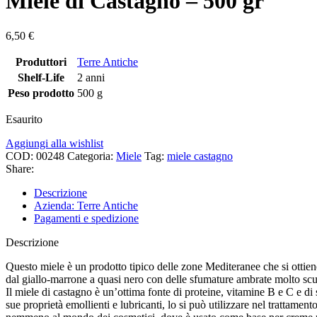
Miele di Castagno – 500 gr
6,50
€
Produttori
Terre Antiche
Shelf-Life
2 anni
Peso prodotto
500 g
Esaurito
Aggiungi alla wishlist
COD:
00248
Categoria:
Miele
Tag:
miele castagno
Share:
Descrizione
Azienda: Terre Antiche
Pagamenti e spedizione
Descrizione
Questo miele è un prodotto tipico delle zone Mediteranee che si ottiene
dal giallo-marrone a quasi nero con delle sfumature ambrate molto scu
Il miele di castagno è un’ottima fonte di proteine, vitamine B e C e di 
sue proprietà emollienti e lubricanti, lo si può utilizzare nel trattament