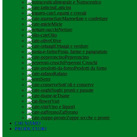
Integrale e Nutraceutico
Latticini
Legumi e cereali
Marmellate e confetture
Miele
Nettare
Olio
Olive
Ortaggi e verdure
Pasta, farine e pangrattato
Peperoncino
Peperoni Cruschi
Prodotti da forno
Rafano
Semi
Sott’oli e conserve
Sughi pronti e passate
Tisane
Vari
Vino e liquori
Zafferano
Zuppe secche e pronte
CHI SIAMO
PRODUTTORI