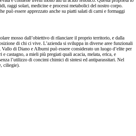
ta e contiene livelli molto alti di acido fenolico. Questa proprietà lo
idi, raggi solari, medicine e processi metabolici del nostro corpo.
he può essere apprezzato anche su piatti salati di carni e formaggi
re mosso dall’obiettivo di rilanciare il proprio territorio, e dalla
izione di chi ci vive. L’azienda si sviluppa in diverse aree funzionali
ento, Vallo di Diano e Alburni può essere considerato un luogo d’elite per
 e castagno, a mieli più pregiati quali acacia, melata, erica, e
senza l’utilizzo di concimi chimici di sintesi ed antiparassitari. Nel
, ciliegie).