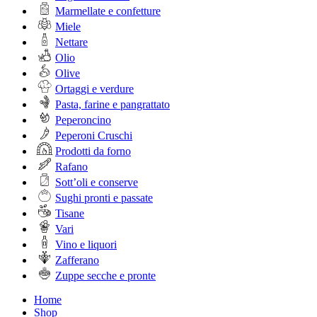
Marmellate e confetture
Miele
Nettare
Olio
Olive
Ortaggi e verdure
Pasta, farine e pangrattato
Peperoncino
Peperoni Cruschi
Prodotti da forno
Rafano
Sott’oli e conserve
Sughi pronti e passate
Tisane
Vari
Vino e liquori
Zafferano
Zuppe secche e pronte
Home
Shop