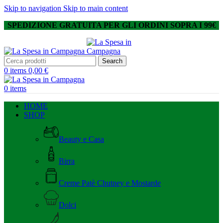
Skip to navigation
Skip to main content
SPEDIZIONE GRATUITA PER GLI ORDINI SOPRA I 99€
Search
0
items
0,00
€
0
items
HOME
SHOP
Beauty e Casa
Birra
Creme Patè Chutney e Mostarde
Dolci