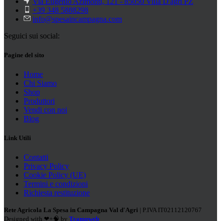
Via Eugenio Azimonti, 121 - 85050 Villa D'agri PZ
+39 348 5888298
info@spesaincampagna.com
Seguici sui social:
Pagine del sito
Home
Chi Siamo
Shop
Produttori
Vendi con noi
Blog
Link Utili
Contatti
Privacy Policy
Cookie Policy (UE)
Termini e condizioni
Richiesta restituzione
Rete Agricola La Spesa in Campagna Val d'Agri
| P.IVA IT02112120767
Designed with ❤+🧠 by
Trampweb