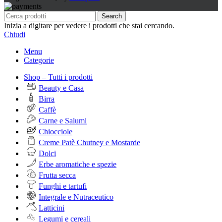
Search
Inizia a digitare per vedere i prodotti che stai cercando.
Chiudi
Menu
Categorie
Shop – Tutti i prodotti
Beauty e Casa
Birra
Caffè
Carne e Salumi
Chiocciole
Creme Patè Chutney e Mostarde
Dolci
Erbe aromatiche e spezie
Frutta secca
Funghi e tartufi
Integrale e Nutraceutico
Latticini
Legumi e cereali