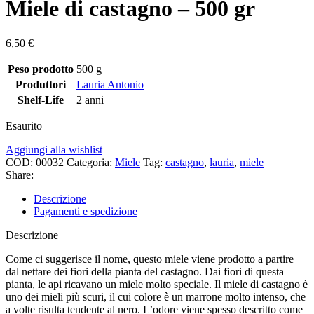
Miele di castagno – 500 gr
6,50
€
Peso prodotto
500 g
Produttori
Lauria Antonio
Shelf-Life
2 anni
Esaurito
Aggiungi alla wishlist
COD:
00032
Categoria:
Miele
Tag:
castagno
,
lauria
,
miele
Share:
Descrizione
Pagamenti e spedizione
Descrizione
Come ci suggerisce il nome, questo miele viene prodotto a partire
dal nettare dei fiori della pianta del castagno. Dai fiori di questa
pianta, le api ricavano un miele molto speciale. Il miele di castagno è
uno dei mieli più scuri, il cui colore è un marrone molto intenso, che
a volte risulta tendente al nero. L’odore viene spesso descritto come