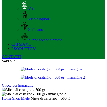
Vari
Vino e liquori
Zafferano
Zuppe secche e pronte
CHI SIAMO
PRODUTTORI
CONTATTI
Sold out
Clicca per ingrandire
Home
Shop
Miele
Miele di castagno – 500 gr