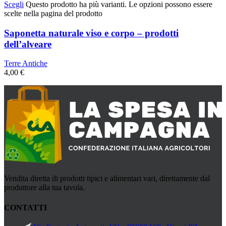
Scegli
Questo prodotto ha più varianti. Le opzioni possono essere
scelte nella pagina del prodotto
Saponetta naturale viso e corpo – prodotti
dell’alveare
Terre Antiche
4,00
€
Vendita diretta di prodotti tipici e alimentari vari, direttamente dal
produttore alla tua tavola.
CONTATTI