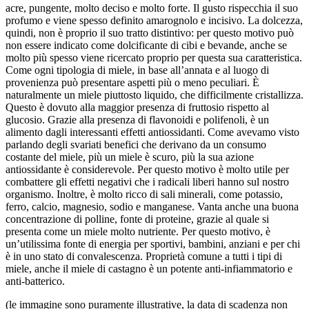
acre, pungente, molto deciso e molto forte. Il gusto rispecchia il suo
profumo e viene spesso definito amarognolo e incisivo. La dolcezza,
quindi, non è proprio il suo tratto distintivo: per questo motivo può
non essere indicato come dolcificante di cibi e bevande, anche se
molto più spesso viene ricercato proprio per questa sua caratteristica.
Come ogni tipologia di miele, in base all’annata e al luogo di
provenienza può presentare aspetti più o meno peculiari. È
naturalmente un miele piuttosto liquido, che difficilmente cristallizza.
Questo è dovuto alla maggior presenza di fruttosio rispetto al
glucosio. Grazie alla presenza di flavonoidi e polifenoli, è un
alimento dagli interessanti effetti antiossidanti. Come avevamo visto
parlando degli svariati benefici che derivano da un consumo
costante del miele, più un miele è scuro, più la sua azione
antiossidante è considerevole. Per questo motivo è molto utile per
combattere gli effetti negativi che i radicali liberi hanno sul nostro
organismo. Inoltre, è molto ricco di sali minerali, come potassio,
ferro, calcio, magnesio, sodio e manganese. Vanta anche una buona
concentrazione di polline, fonte di proteine, grazie al quale si
presenta come un miele molto nutriente. Per questo motivo, è
un’utilissima fonte di energia per sportivi, bambini, anziani e per chi
è in uno stato di convalescenza. Proprietà comune a tutti i tipi di
miele, anche il miele di castagno è un potente anti-infiammatorio e
anti-batterico.
(le immagine sono puramente illustrative, la data di scadenza non