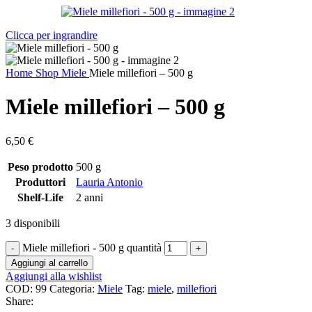
Clicca per ingrandire
Home
Shop
Miele
Miele millefiori – 500 g
Miele millefiori – 500 g
6,50
€
Peso prodotto
500 g
Produttori
Lauria Antonio
Shelf-Life
2 anni
3 disponibili
Miele millefiori - 500 g quantità
Aggiungi al carrello
Aggiungi alla wishlist
COD:
99
Categoria:
Miele
Tag:
miele
,
millefiori
Share: