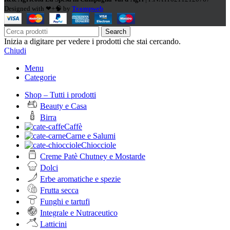
Designed with ❤+🧠 by
Trampweb
Search
Inizia a digitare per vedere i prodotti che stai cercando.
Chiudi
Menu
Categorie
Shop – Tutti i prodotti
Beauty e Casa
Birra
Caffè
Carne e Salumi
Chiocciole
Creme Patè Chutney e Mostarde
Dolci
Erbe aromatiche e spezie
Frutta secca
Funghi e tartufi
Integrale e Nutraceutico
Latticini