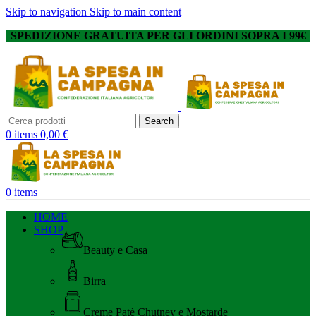
Skip to navigation
Skip to main content
SPEDIZIONE GRATUITA PER GLI ORDINI SOPRA I 99€
Search
0
items
0,00
€
0
items
HOME
SHOP
Beauty e Casa
Birra
Creme Patè Chutney e Mostarde