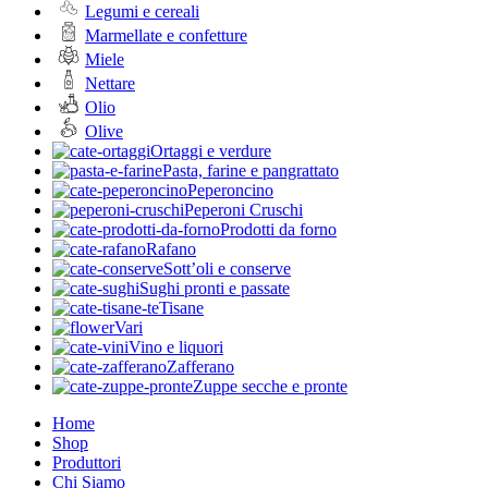
Legumi e cereali
Marmellate e confetture
Miele
Nettare
Olio
Olive
Ortaggi e verdure
Pasta, farine e pangrattato
Peperoncino
Peperoni Cruschi
Prodotti da forno
Rafano
Sott’oli e conserve
Sughi pronti e passate
Tisane
Vari
Vino e liquori
Zafferano
Zuppe secche e pronte
Home
Shop
Produttori
Chi Siamo