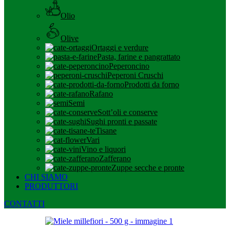
Olio
Olive
Ortaggi e verdure
Pasta, farine e pangrattato
Peperoncino
Peperoni Cruschi
Prodotti da forno
Rafano
Semi
Sott’oli e conserve
Sughi pronti e passate
Tisane
Vari
Vino e liquori
Zafferano
Zuppe secche e pronte
CHI SIAMO
PRODUTTORI
CONTATTI