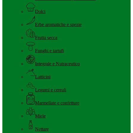
Dolci
Erbe aromatiche e spezie
Frutta secca
Funghi e tartufi
Integrale e Nutraceutico
Latticini
Legumi e cereali
Marmellate e confetture
Miele
Nettare