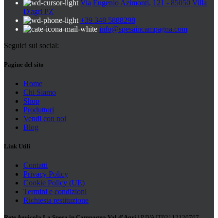
Via Eugenio Azimonti, 121 - 85050 Villa
D'agri PZ
+39 348 5888298
info@spesaincampagna.com
Seguici sui social:
Pagine del sito
Home
Chi Siamo
Shop
Produttori
Vendi con noi
Blog
Link Utili
Contatti
Privacy Policy
Cookie Policy (UE)
Termini e condizioni
Richiesta restituzione
Rete Agricola La Spesa in Campagna Val d'Agri
| P.IVA IT02112120767