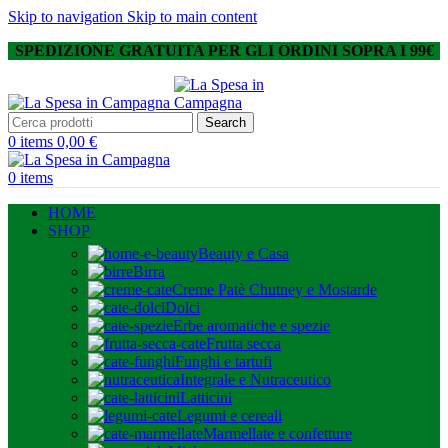
Skip to navigation
Skip to main content
SPEDIZIONE GRATUITA PER GLI ORDINI SOPRA I 99€
Search
0
items
0,00
€
0
items
HOME
SHOP
Beauty e Casa
Birra
Creme Patè Chutney e Mostarde
Dolci
Erbe aromatiche e spezie
Frutta secca
Funghi e tartufi
Integrale e Nutraceutico
Latticini
Legumi e cereali
Marmellate e confetture