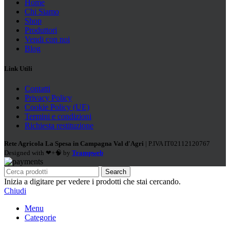
Home
Chi Siamo
Shop
Produttori
Vendi con noi
Blog
Link Utili
Contatti
Privacy Policy
Cookie Policy (UE)
Termini e condizioni
Richiesta restituzione
Rete Agricola La Spesa in Campagna Val d'Agri
| P.IVA IT02112120767
Designed with ❤+🧠 by
Trampweb
Search
Inizia a digitare per vedere i prodotti che stai cercando.
Chiudi
Menu
Categorie