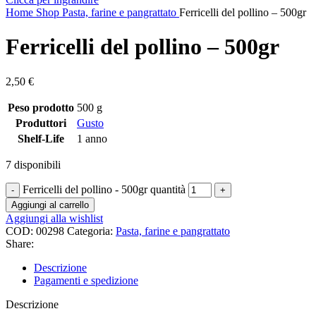
Home
Shop
Pasta, farine e pangrattato
Ferricelli del pollino – 500gr
Ferricelli del pollino – 500gr
2,50
€
Peso prodotto
500 g
Produttori
Gusto
Shelf-Life
1 anno
7 disponibili
Ferricelli del pollino - 500gr quantità
Aggiungi al carrello
Aggiungi alla wishlist
COD:
00298
Categoria:
Pasta, farine e pangrattato
Share:
Descrizione
Pagamenti e spedizione
Descrizione