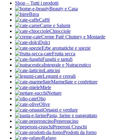
Shop – Tutti i prodotti
Beauty e Casa
Birra
Caffè
Carne e Salumi
Chiocciole
Creme Patè Chutney e Mostarde
Dolci
Erbe aromatiche e spezie
Frutta secca
Funghi e tartufi
Integrale e Nutraceutico
Latticini
Legumi e cereali
Marmellate e confetture
Miele
Nettare
Olio
Olive
Ortaggi e verdure
Pasta, farine e pangrattato
Peperoncino
Peperoni Cruschi
Prodotti da forno
Rafano