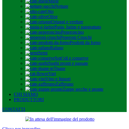
Miele
Nettare
Olio
Olive
Ortaggi e verdure
Pasta, farine e pangrattato
Peperoncino
Peperoni Cruschi
Prodotti da forno
Rafano
Semi
Sott’oli e conserve
Sughi pronti e passate
Tisane
Vari
Vino e liquori
Zafferano
Zuppe secche e pronte
CHI SIAMO
PRODUTTORI
CONTATTI
Clicca per ingrandire