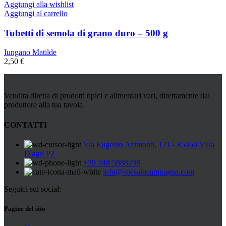
Aggiungi alla wishlist
Aggiungi al carrello
Tubetti di semola di grano duro – 500 g
Iungano Matilde
2,50
€
Vendita diretta di prodotti tipici e alimentari vari, direttamente dal
produttore alla tua tavola.
CONTATTI
Via Eugenio Azimonti, 121 - 85050 Villa
D'agri PZ
+39 348 5888298
info@spesaincampagna.com
Seguici sui social:
Pagine del sito