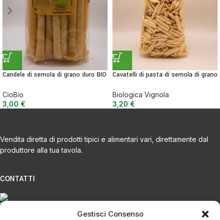
Candele di semola di grano duro BIO
Cavatelli di pasta di semola di grano
– 500 g
duro senatore cappelli BIO – 500 g
CioBio
Biologica Vignola
3,00
€
3,20
€
Vendita diretta di prodotti tipici e alimentari vari, direttamente dal
produttore alla tua tavola.
CONTATTI
Via Eugenio Azimonti, 121 - 85050 Villa D'agri PZ
Gestisci Consenso