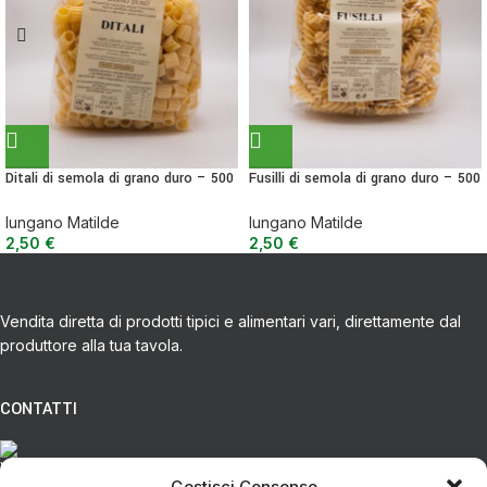
Ditali di semola di grano duro – 500
Fusilli di semola di grano duro – 500
g
g
Iungano Matilde
Iungano Matilde
2,50
€
2,50
€
Vendita diretta di prodotti tipici e alimentari vari, direttamente dal
produttore alla tua tavola.
CONTATTI
Via Eugenio Azimonti, 121 - 85050 Villa D'agri PZ
Gestisci Consenso