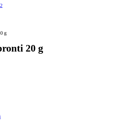
20 g
pronti 20 g
i