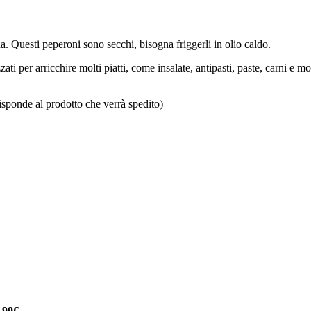
. Questi peperoni sono secchi, bisogna friggerli in olio caldo.
zati per arricchire molti piatti, come insalate, antipasti, paste, carni e
isponde al prodotto che verrà spedito)
a
99€