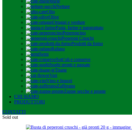
Miele
Nettare
Olio
Olive
Ortaggi e verdure
Pasta, farine e pangrattato
Peperoncino
Peperoni Cruschi
Prodotti da forno
Rafano
Semi
Sott’oli e conserve
Sughi pronti e passate
Tisane
Vari
Vino e liquori
Zafferano
Zuppe secche e pronte
CHI SIAMO
PRODUTTORI
CONTATTI
Sold out