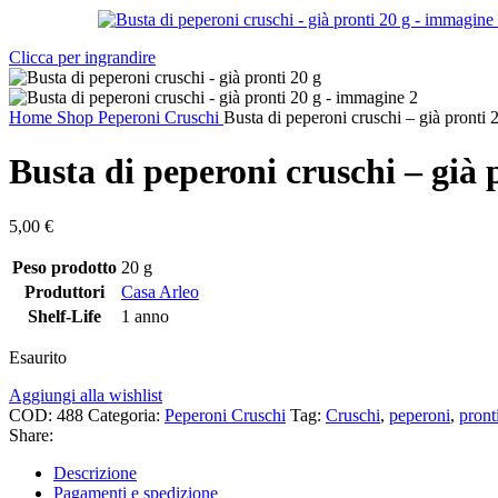
Clicca per ingrandire
Home
Shop
Peperoni Cruschi
Busta di peperoni cruschi – già pronti 
Busta di peperoni cruschi – già 
5,00
€
Peso prodotto
20 g
Produttori
Casa Arleo
Shelf-Life
1 anno
Esaurito
Aggiungi alla wishlist
COD:
488
Categoria:
Peperoni Cruschi
Tag:
Cruschi
,
peperoni
,
pront
Share:
Descrizione
Pagamenti e spedizione