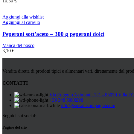
10,30
€
Aggiungi alla wishlist
Aggiungi al carrello
Peperoni sott’aceto – 300 g peperoni dolci
Manca del bosco
3,10
€
Vendita diretta di prodotti tipici e alimentari vari, direttamente dal prod
CONTATTI
Via Eugenio Azimonti, 121 - 85050 Villa D'
+39 348 5888298
info@spesaincampagna.com
Seguici sui social:
Pagine del sito