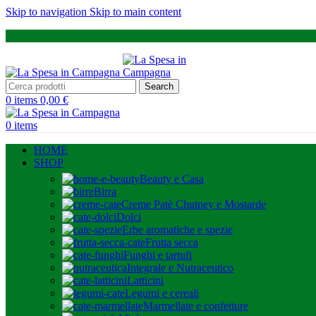
Skip to navigation
Skip to main content
Search
0
items
0,00
€
0
items
HOME
SHOP
Beauty e Casa
Birra
Creme Patè Chutney e Mostarde
Dolci
Erbe aromatiche e spezie
Frutta secca
Funghi e tartufi
Integrale e Nutraceutico
Latticini
Legumi e cereali
Marmellate e confetture