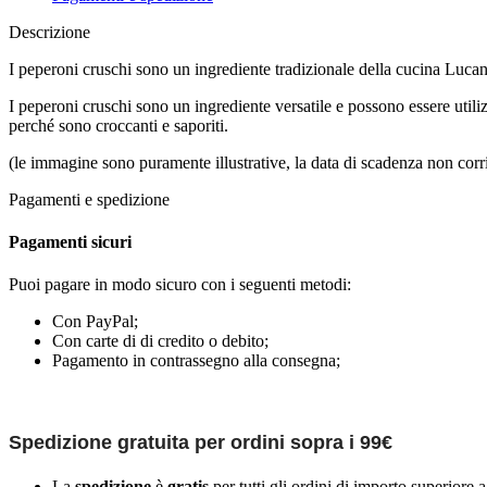
Descrizione
I peperoni cruschi sono un ingrediente tradizionale della cucina Lucana
I peperoni cruschi sono un ingrediente versatile e possono essere utiliz
perché sono croccanti e saporiti.
(le immagine sono puramente illustrative, la data di scadenza non corr
Pagamenti e spedizione
Pagamenti sicuri
Puoi pagare in modo sicuro con i seguenti metodi:
Con PayPal;
Con carte di di credito o debito;
Pagamento in contrassegno alla consegna;
Spedizione gratuita per ordini sopra i 99€
La
spedizione
è
gratis
per tutti gli ordini di importo superiore 