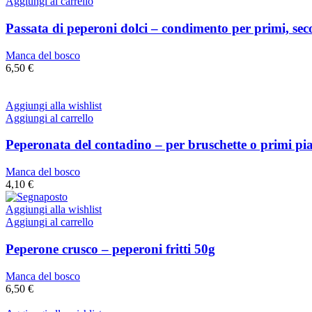
Aggiungi al carrello
Passata di peperoni dolci – condimento per primi, sec
Manca del bosco
6,50
€
Aggiungi alla wishlist
Aggiungi al carrello
Peperonata del contadino – per bruschette o primi pia
Manca del bosco
4,10
€
Aggiungi alla wishlist
Aggiungi al carrello
Peperone crusco – peperoni fritti 50g
Manca del bosco
6,50
€