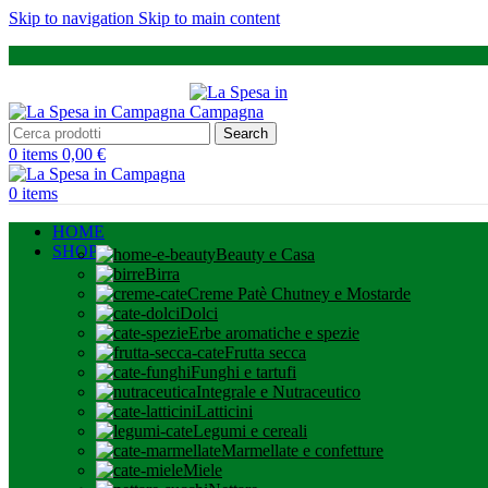
Skip to navigation
Skip to main content
Search
0
items
0,00
€
0
items
HOME
SHOP
Beauty e Casa
Birra
Creme Patè Chutney e Mostarde
Dolci
Erbe aromatiche e spezie
Frutta secca
Funghi e tartufi
Integrale e Nutraceutico
Latticini
Legumi e cereali
Marmellate e confetture
Miele