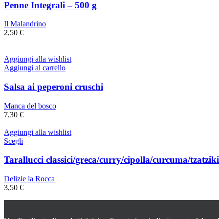
Penne Integrali – 500 g
Il Malandrino
2,50
€
Aggiungi alla wishlist
Aggiungi al carrello
Salsa ai peperoni cruschi
Manca del bosco
7,30
€
Aggiungi alla wishlist
Questo
Scegli
prodotto
ha
Tarallucci classici/greca/curry/cipolla/curcuma/tzatzi
più
varianti.
Delizie la Rocca
Le
3,50
€
opzioni
possono
essere