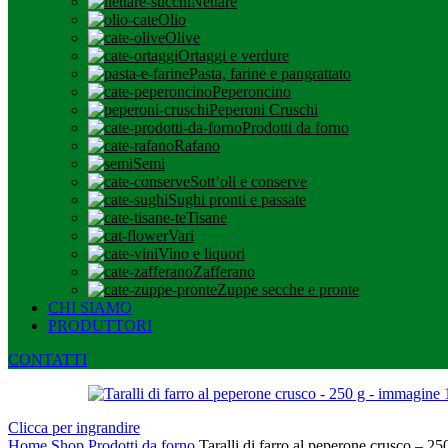
Nettare
Olio
Olive
Ortaggi e verdure
Pasta, farine e pangrattato
Peperoncino
Peperoni Cruschi
Prodotti da forno
Rafano
Semi
Sott’oli e conserve
Sughi pronti e passate
Tisane
Vari
Vino e liquori
Zafferano
Zuppe secche e pronte
CHI SIAMO
PRODUTTORI
CONTATTI
Clicca per ingrandire
Home
Shop
Prodotti da forno
Taralli di farro al peperone crusco – 25