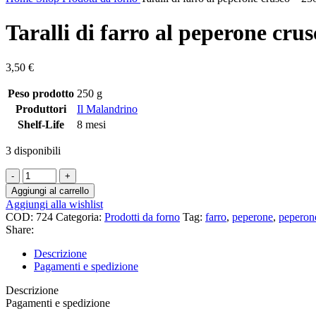
Taralli di farro al peperone crus
3,50
€
Peso prodotto
250 g
Produttori
Il Malandrino
Shelf-Life
8 mesi
3 disponibili
Taralli
di
Aggiungi al carrello
farro
Aggiungi alla wishlist
al
COD:
724
Categoria:
Prodotti da forno
Tag:
farro
,
peperone
,
peperon
peperone
Share:
crusco
-
Descrizione
250
Pagamenti e spedizione
g
quantità
Descrizione
Pagamenti e spedizione