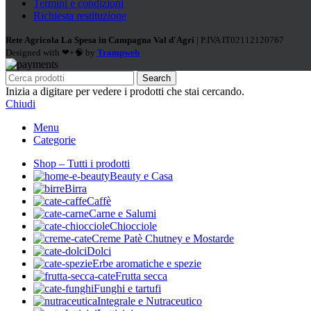
Termini e condizioni
Richiesta restituzione
Rete Agricola La Spesa in Campagna Val d'Agri
| P.IVA IT02112120767
Designed with ❤+🧠 by
Trampweb
Search
Inizia a digitare per vedere i prodotti che stai cercando.
Chiudi
Menu
Categorie
Shop – Tutti i prodotti
Beauty e Casa
Birra
Caffè
Carne e Salumi
Chiocciole
Creme Patè Chutney e Mostarde
Dolci
Erbe aromatiche e spezie
Frutta secca
Funghi e tartufi
Integrale e Nutraceutico