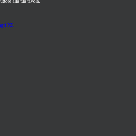
uttore alla tua tavola.
agri PZ