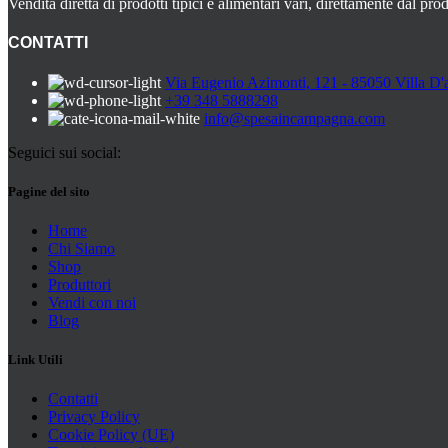
scelte
Vendita diretta di prodotti tipici e alimentari vari, direttamente dal prod
nella
pagina
CONTATTI
del
prodotto
Via Eugenio Azimonti, 121 - 85050 Villa D'
+39 348 5888298
info@spesaincampagna.com
Seguici sui social:
Pagine del sito
Home
Chi Siamo
Shop
Produttori
Vendi con noi
Blog
Link Utili
Contatti
Privacy Policy
Cookie Policy (UE)