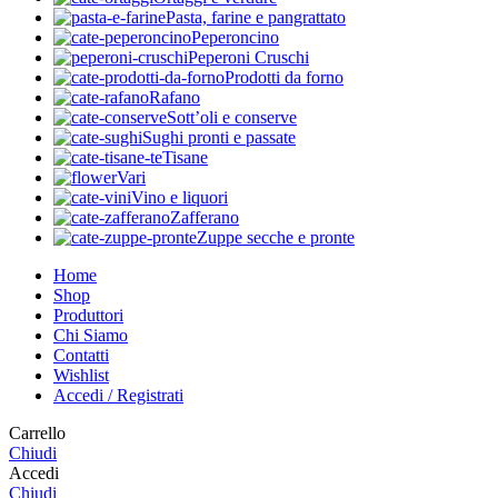
Pasta, farine e pangrattato
Peperoncino
Peperoni Cruschi
Prodotti da forno
Rafano
Sott’oli e conserve
Sughi pronti e passate
Tisane
Vari
Vino e liquori
Zafferano
Zuppe secche e pronte
Home
Shop
Produttori
Chi Siamo
Contatti
Wishlist
Accedi / Registrati
Carrello
Chiudi
Accedi
Chiudi