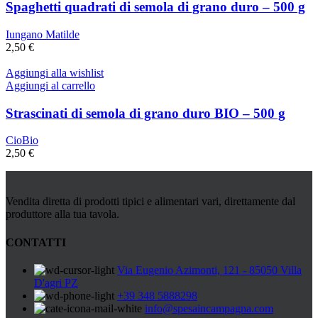
Spaghetti quadrati di semola di grano duro – 500 g
Iungano Matilde
2,50
€
Aggiungi alla wishlist
Aggiungi al carrello
Strascinati di semola di grano duro BIO – 500 g
CioBio
2,50
€
Vendita diretta di prodotti tipici e alimentari vari, direttamente dal
produttore alla tua tavola.
CONTATTI
Via Eugenio Azimonti, 121 - 85050 Villa
D'agri PZ
+39 348 5888298
info@spesaincampagna.com