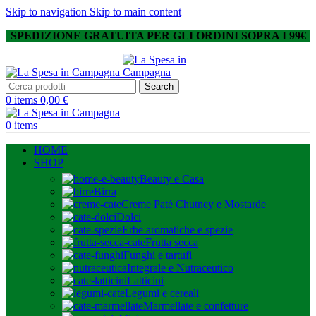
Skip to navigation
Skip to main content
SPEDIZIONE GRATUITA PER GLI ORDINI SOPRA I 99€
Search
0
items
0,00
€
0
items
HOME
SHOP
Beauty e Casa
Birra
Creme Patè Chutney e Mostarde
Dolci
Erbe aromatiche e spezie
Frutta secca
Funghi e tartufi
Integrale e Nutraceutico
Latticini
Legumi e cereali
Marmellate e confetture