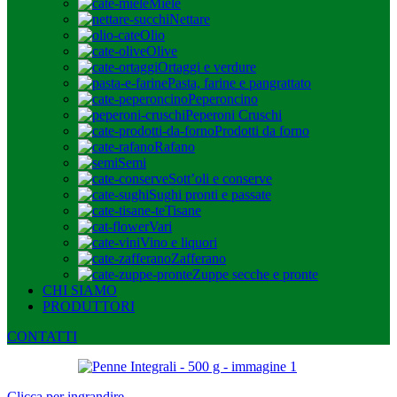
Miele
Nettare
Olio
Olive
Ortaggi e verdure
Pasta, farine e pangrattato
Peperoncino
Peperoni Cruschi
Prodotti da forno
Rafano
Semi
Sott’oli e conserve
Sughi pronti e passate
Tisane
Vari
Vino e liquori
Zafferano
Zuppe secche e pronte
CHI SIAMO
PRODUTTORI
CONTATTI
Clicca per ingrandire