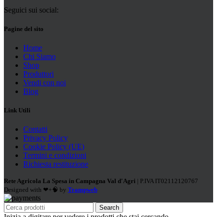
Seguici sui social:
Pagine del sito
Home
Chi Siamo
Shop
Produttori
Vendi con noi
Blog
Link Utili
Contatti
Privacy Policy
Cookie Policy (UE)
Termini e condizioni
Richiesta restituzione
Rete Agricola La Spesa in Campagna Val d'Agri
| P.IVA IT02112120767
Designed with ❤+🧠 by
Trampweb
Search
Inizia a digitare per vedere i prodotti che stai cercando.