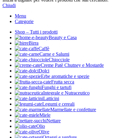
Chiudi
Menu
Categorie
Shop – Tutti i prodotti
Beauty e Casa
Birra
Caffè
Carne e Salumi
Chiocciole
Creme Patè Chutney e Mostarde
Dolci
Erbe aromatiche e spezie
Frutta secca
Funghi e tartufi
Integrale e Nutraceutico
Latticini
Legumi e cereali
Marmellate e confetture
Miele
Nettare
Olio
Olive
Ortaggi e verdure