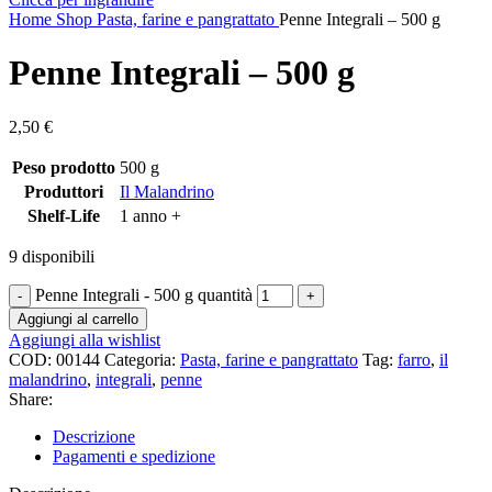
Home
Shop
Pasta, farine e pangrattato
Penne Integrali – 500 g
Penne Integrali – 500 g
2,50
€
Peso prodotto
500 g
Produttori
Il Malandrino
Shelf-Life
1 anno +
9 disponibili
Penne Integrali - 500 g quantità
Aggiungi al carrello
Aggiungi alla wishlist
COD:
00144
Categoria:
Pasta, farine e pangrattato
Tag:
farro
,
il
malandrino
,
integrali
,
penne
Share:
Descrizione
Pagamenti e spedizione