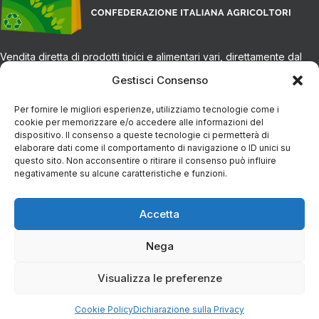
Vendita diretta di prodotti tipici e alimentari vari, direttamente dal
produttore alla tua tavola.
Gestisci Consenso
Per fornire le migliori esperienze, utilizziamo tecnologie come i
CONTATTI
cookie per memorizzare e/o accedere alle informazioni del
dispositivo. Il consenso a queste tecnologie ci permetterà di
elaborare dati come il comportamento di navigazione o ID unici su
Via Eugenio Azimonti, 121 - 85050 Villa D'agri PZ
questo sito. Non acconsentire o ritirare il consenso può influire
negativamente su alcune caratteristiche e funzioni.
+39 348 5888298
Accetta
info@spesaincampagna.com
Nega
Visualizza le preferenze
PAGINE DEL SITO
Cookie Policy
Dichiarazione sulla Privacy