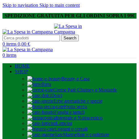
Skip to navigation
Skip to main content
SPEDIZIONE GRATUITA PER GLI ORDINI SOPRA I 99€
Search
0
items
0,00
€
0
items
HOME
SHOP
Beauty e Casa
Birra
Creme Patè Chutney e Mostarde
Dolci
Erbe aromatiche e spezie
Frutta secca
Funghi e tartufi
Integrale e Nutraceutico
Latticini
Legumi e cereali
Marmellate e confetture