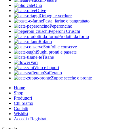
Nettare
Olio
Olive
Ortaggi e verdure
Pasta, farine e pangrattato
Peperoncino
Peperoni Cruschi
Prodotti da forno
Rafano
Sott’oli e conserve
Sughi pronti e passate
Tisane
Vari
Vino e liquori
Zafferano
Zuppe secche e pronte
Home
Shop
Produttori
Chi Siamo
Contatti
Wishlist
Accedi / Registrati
Carrello