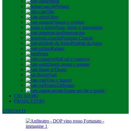
Miele
Nettare
Olio
Olive
Ortaggi e verdure
Pasta, farine e pangrattato
Peperoncino
Peperoni Cruschi
Prodotti da forno
Rafano
Semi
Sott’oli e conserve
Sughi pronti e passate
Tisane
Vari
Vino e liquori
Zafferano
Zuppe secche e pronte
CHI SIAMO
PRODUTTORI
CONTATTI