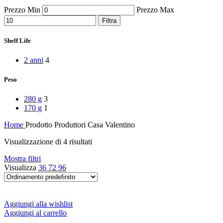
Peperoni Cruschi
Prezzo Min
Prezzo Max
Prodotti da forno
Rafano
Filtra
Semi
Sott’oli e conserve
Shelf Life
Sughi pronti e passate
Tisane
2 anni
4
Vari
Vino e liquori
Peso
Zafferano
Zuppe secche e pronte
280 g
3
170 g
1
Home
Prodotto Produttori
Casa Valentino
Visualizzazione di 4 risultati
Mostra filtri
Visualizza
36
72
96
Aggiungi alla wishlist
Aggiungi al carrello