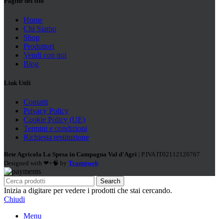
Pagine del sito
Home
Chi Siamo
Shop
Produttori
Vendi con noi
Blog
Link Utili
Contatti
Privacy Policy
Cookie Policy (UE)
Termini e condizioni
Richiesta restituzione
Rete Agricola La Spesa in Campagna Val d'Agri
| P.IVA IT02112120767
Designed with ❤+🧠 by
Trampweb
Search
Inizia a digitare per vedere i prodotti che stai cercando.
Chiudi
Menu