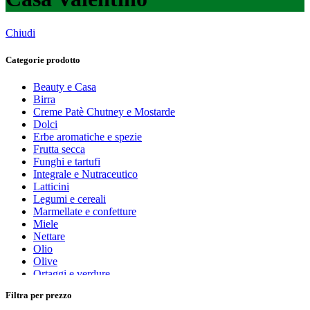
Chiudi
Categorie prodotto
Beauty e Casa
Birra
Creme Patè Chutney e Mostarde
Dolci
Erbe aromatiche e spezie
Frutta secca
Funghi e tartufi
Integrale e Nutraceutico
Latticini
Legumi e cereali
Marmellate e confetture
Miele
Nettare
Olio
Olive
Ortaggi e verdure
Pasta, farine e pangrattato
Filtra per prezzo
Peperoncino