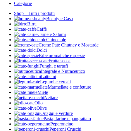
Categorie
Shop – Tutti i prodotti
Beauty e Casa
Birra
Caffè
Carne e Salumi
Chiocciole
Creme Patè Chutney e Mostarde
Dolci
Erbe aromatiche e spezie
Frutta secca
Funghi e tartufi
Integrale e Nutraceutico
Latticini
Legumi e cereali
Marmellate e confetture
Miele
Nettare
Olio
Olive
Ortaggi e verdure
Pasta, farine e pangrattato
Peperoncino
Peperoni Cruschi