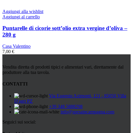
Aggiungi alla wishlist
Aggiungi al carrello
Puntarelle di cicorie sott’olio extra vergine d’oliva –
280 g
Casa Valentino
7,00
€
Vendita diretta di prodotti tipici e alimentari vari, direttamente dal
produttore alla tua tavola.
CONTATTI
Via Eugenio Azimonti, 121 - 85050 Villa
D'agri PZ
+39 348 5888298
info@spesaincampagna.com
Seguici sui social: