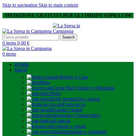
Skip to navigation
Skip to main content
SPEDIZIONE GRATUITA PER GLI ORDINI SOPRA I 99€
Search
0
items
0,00
€
0
items
HOME
SHOP
Beauty e Casa
Birra
Creme Patè Chutney e Mostarde
Dolci
Erbe aromatiche e spezie
Frutta secca
Funghi e tartufi
Integrale e Nutraceutico
Latticini
Legumi e cereali
Marmellate e confetture