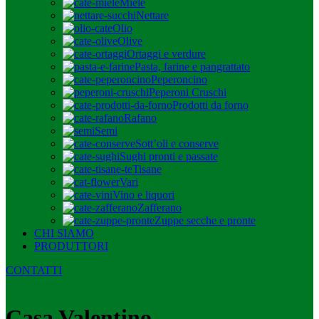
Miele
Nettare
Olio
Olive
Ortaggi e verdure
Pasta, farine e pangrattato
Peperoncino
Peperoni Cruschi
Prodotti da forno
Rafano
Semi
Sott’oli e conserve
Sughi pronti e passate
Tisane
Vari
Vino e liquori
Zafferano
Zuppe secche e pronte
CHI SIAMO
PRODUTTORI
CONTATTI
Casa Valentino