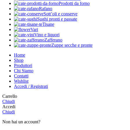
Prodotti da forno
Rafano
Sott’oli e conserve
Sughi pronti e passate
Tisane
Vari
Vino e liquori
Zafferano
Zuppe secche e pronte
Home
Shop
Produttori
Chi Siamo
Contatti
Wishlist
Accedi / Registrati
Carrello
Chiudi
Accedi
Chiudi
Non hai un account?