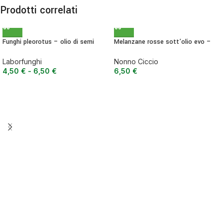
Prodotti correlati
Funghi pleorotus – olio di semi
Melanzane rosse sott’olio evo –
260 g
Laborfunghi
Nonno Ciccio
4,50
€
-
6,50
€
6,50
€