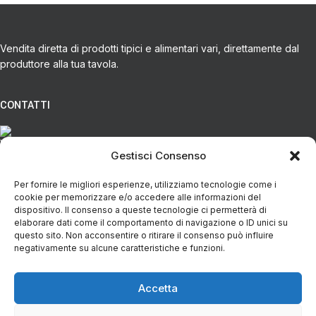
Vendita diretta di prodotti tipici e alimentari vari, direttamente dal
produttore alla tua tavola.
CONTATTI
Via Eugenio Azimonti, 121 - 85050 Villa D'agri PZ
Gestisci Consenso
Per fornire le migliori esperienze, utilizziamo tecnologie come i
+39 348 5888298
cookie per memorizzare e/o accedere alle informazioni del
dispositivo. Il consenso a queste tecnologie ci permetterà di
elaborare dati come il comportamento di navigazione o ID unici su
info@spesaincampagna.com
questo sito. Non acconsentire o ritirare il consenso può influire
negativamente su alcune caratteristiche e funzioni.
Accetta
PAGINE DEL SITO