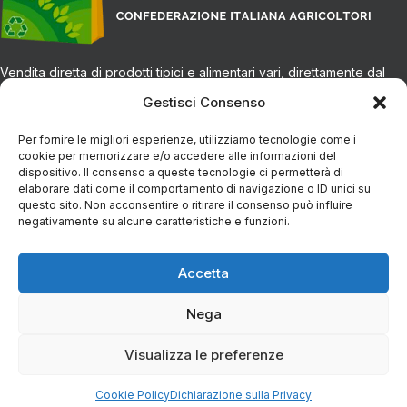
Vendita diretta di prodotti tipici e alimentari vari, direttamente dal
produttore alla tua tavola.
Gestisci Consenso
Per fornire le migliori esperienze, utilizziamo tecnologie come i
CONTATTI
cookie per memorizzare e/o accedere alle informazioni del
dispositivo. Il consenso a queste tecnologie ci permetterà di
elaborare dati come il comportamento di navigazione o ID unici su
Via Eugenio Azimonti, 121 - 85050 Villa D'agri PZ
questo sito. Non acconsentire o ritirare il consenso può influire
negativamente su alcune caratteristiche e funzioni.
+39 348 5888298
Accetta
info@spesaincampagna.com
Nega
Visualizza le preferenze
PAGINE DEL SITO
Cookie Policy
Dichiarazione sulla Privacy