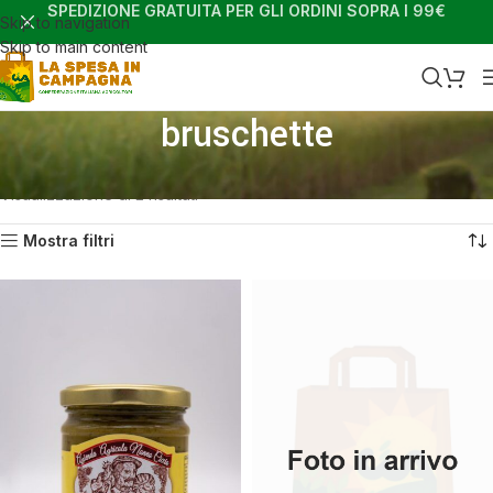
SPEDIZIONE GRATUITA PER GLI ORDINI SOPRA I 99€
Skip to navigation
Skip to main content
bruschette
Home
Shop
Prodotti taggati “bruschette”
Visualizzazione di 2 risultati
Mostra filtri