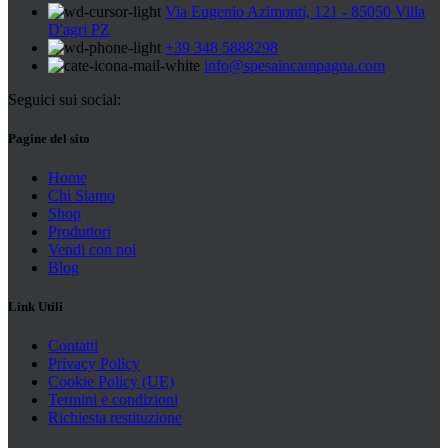
Via Eugenio Azimonti, 121 - 85050 Villa
D'agri PZ
+39 348 5888298
info@spesaincampagna.com
Seguici sui social:
Pagine del sito
Home
Chi Siamo
Shop
Produttori
Vendi con noi
Blog
Link Utili
Contatti
Privacy Policy
Cookie Policy (UE)
Termini e condizioni
Richiesta restituzione