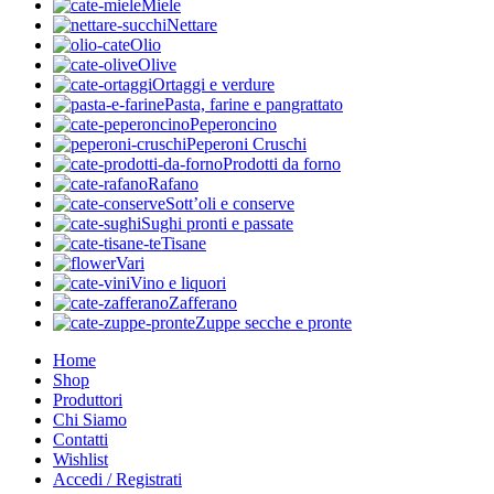
Miele
Nettare
Olio
Olive
Ortaggi e verdure
Pasta, farine e pangrattato
Peperoncino
Peperoni Cruschi
Prodotti da forno
Rafano
Sott’oli e conserve
Sughi pronti e passate
Tisane
Vari
Vino e liquori
Zafferano
Zuppe secche e pronte
Home
Shop
Produttori
Chi Siamo
Contatti
Wishlist
Accedi / Registrati