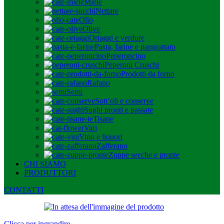
Miele
Nettare
Olio
Olive
Ortaggi e verdure
Pasta, farine e pangrattato
Peperoncino
Peperoni Cruschi
Prodotti da forno
Rafano
Semi
Sott’oli e conserve
Sughi pronti e passate
Tisane
Vari
Vino e liquori
Zafferano
Zuppe secche e pronte
CHI SIAMO
PRODUTTORI
CONTATTI
Clicca per ingrandire