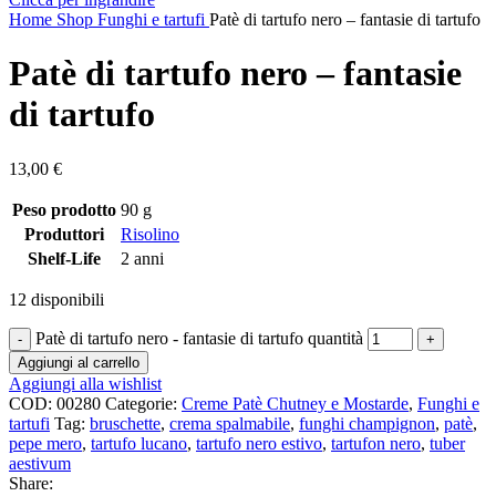
Home
Shop
Funghi e tartufi
Patè di tartufo nero – fantasie di tartufo
Patè di tartufo nero – fantasie
di tartufo
13,00
€
Peso prodotto
90 g
Produttori
Risolino
Shelf-Life
2 anni
12 disponibili
Patè di tartufo nero - fantasie di tartufo quantità
Aggiungi al carrello
Aggiungi alla wishlist
COD:
00280
Categorie:
Creme Patè Chutney e Mostarde
,
Funghi e
tartufi
Tag:
bruschette
,
crema spalmabile
,
funghi champignon
,
patè
,
pepe mero
,
tartufo lucano
,
tartufo nero estivo
,
tartufon nero
,
tuber
aestivum
Share: