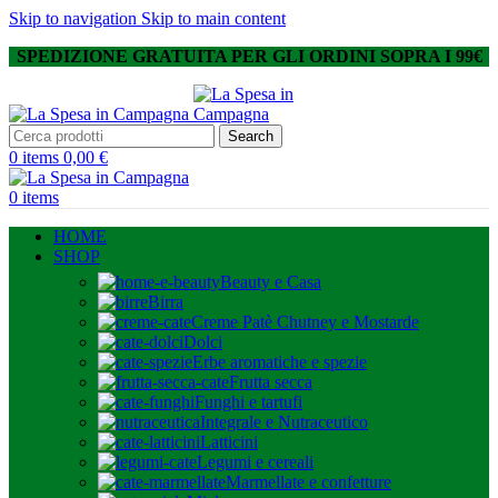
Skip to navigation
Skip to main content
SPEDIZIONE GRATUITA PER GLI ORDINI SOPRA I 99€
Search
0
items
0,00
€
0
items
HOME
SHOP
Beauty e Casa
Birra
Creme Patè Chutney e Mostarde
Dolci
Erbe aromatiche e spezie
Frutta secca
Funghi e tartufi
Integrale e Nutraceutico
Latticini
Legumi e cereali
Marmellate e confetture