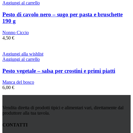
Aggiungi al carrello
Pesto di cavolo nero – sugo per pasta e bruschette
190 g
Nonno Ciccio
4,50
€
Aggiungi alla wishlist
Aggiungi al carrello
Pesto vegetale – salsa per crostini e primi piatti
Manca del bosco
6,00
€
Vendita diretta di prodotti tipici e alimentari vari, direttamente dal
produttore alla tua tavola.
CONTATTI