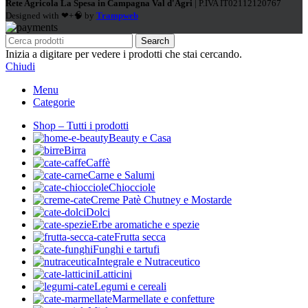
Rete Agricola La Spesa in Campagna Val d'Agri
| P.IVA IT02112120767
Designed with ❤+🧠 by
Trampweb
Search
Inizia a digitare per vedere i prodotti che stai cercando.
Chiudi
Menu
Categorie
Shop – Tutti i prodotti
Beauty e Casa
Birra
Caffè
Carne e Salumi
Chiocciole
Creme Patè Chutney e Mostarde
Dolci
Erbe aromatiche e spezie
Frutta secca
Funghi e tartufi
Integrale e Nutraceutico
Latticini
Legumi e cereali
Marmellate e confetture