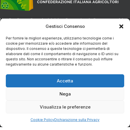
Vendita diretta di prodotti tipici e alimentari vari, direttamente dal
Gestisci Consenso
produttore alla tua tavola.
Per fornire le migliori esperienze, utilizziamo tecnologie come i
CONTATTI
cookie per memorizzare e/o accedere alle informazioni del
dispositivo. Il consenso a queste tecnologie ci permetterà di
elaborare dati come il comportamento di navigazione o ID unici su
questo sito. Non acconsentire o ritirare il consenso può influire
Via Eugenio Azimonti, 121 - 85050 Villa D'agri PZ
negativamente su alcune caratteristiche e funzioni.
+39 348 5888298
Accetta
Nega
info@spesaincampagna.com
Visualizza le preferenze
Cookie Policy
Dichiarazione sulla Privacy
PAGINE DEL SITO