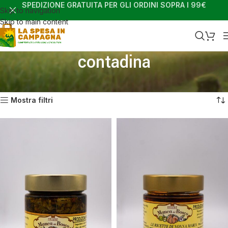
SPEDIZIONE GRATUITA PER GLI ORDINI SOPRA I 99€
Skip to navigation
Skip to main content
contadina
Home
Shop
Prodotti taggati “contadina”
Visualizzazione di 2 risultati
Mostra filtri