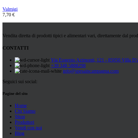
Valmigi
7,70
€
Vendita diretta di prodotti tipici e alimentari vari, direttamente dal prod
CONTATTI
Via Eugenio Azimonti, 121 - 85050 Villa D'
+39 348 5888298
info@spesaincampagna.com
Seguici sui social:
Pagine del sito
Home
Chi Siamo
Shop
Produttori
Vendi con noi
Blog