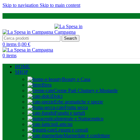
Skip to navigation
Skip to main content
Search
0
items
0,00
€
0
items
HOME
SHOP
Beauty e Casa
Birra
Creme Patè Chutney e Mostarde
Dolci
Erbe aromatiche e spezie
Frutta secca
Funghi e tartufi
Integrale e Nutraceutico
Latticini
Legumi e cereali
Marmellate e confetture