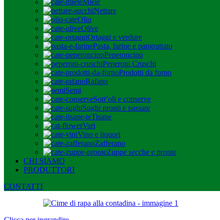
Miele
Nettare
Olio
Olive
Ortaggi e verdure
Pasta, farine e pangrattato
Peperoncino
Peperoni Cruschi
Prodotti da forno
Rafano
Semi
Sott’oli e conserve
Sughi pronti e passate
Tisane
Vari
Vino e liquori
Zafferano
Zuppe secche e pronte
CHI SIAMO
PRODUTTORI
CONTATTI
Clicca per ingrandire