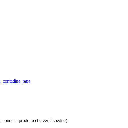
e
,
contadina
,
rapa
isponde al prodotto che verrà spedito)