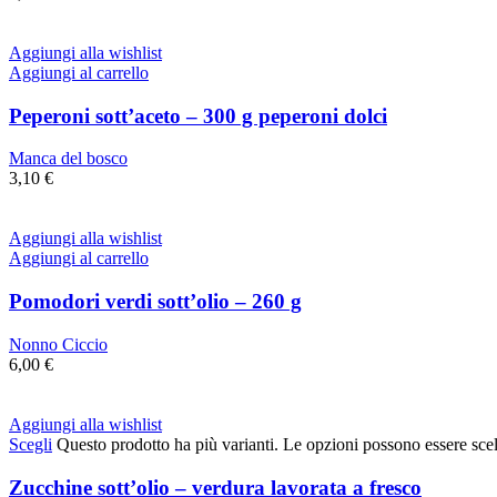
Aggiungi alla wishlist
Aggiungi al carrello
Peperoni sott’aceto – 300 g peperoni dolci
Manca del bosco
3,10
€
Aggiungi alla wishlist
Aggiungi al carrello
Pomodori verdi sott’olio – 260 g
Nonno Ciccio
6,00
€
Aggiungi alla wishlist
Scegli
Questo prodotto ha più varianti. Le opzioni possono essere scel
Zucchine sott’olio – verdura lavorata a fresco