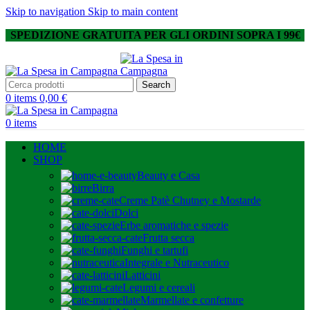
Skip to navigation
Skip to main content
SPEDIZIONE GRATUITA PER GLI ORDINI SOPRA I 99€
Search
0
items
0,00
€
0
items
HOME
SHOP
Beauty e Casa
Birra
Creme Patè Chutney e Mostarde
Dolci
Erbe aromatiche e spezie
Frutta secca
Funghi e tartufi
Integrale e Nutraceutico
Latticini
Legumi e cereali
Marmellate e confetture