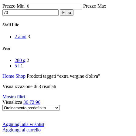
Peperoni Cruschi
Prezzo Min
Prezzo Max
Prodotti da forno
Rafano
Filtra
Semi
Sott’oli e conserve
Shelf Life
Sughi pronti e passate
Tisane
2 anni
3
Vari
Vino e liquori
Peso
Zafferano
Zuppe secche e pronte
280 g
2
5 l
1
Home
Shop
Prodotti taggati “extra vergine d'oliva”
Visualizzazione di 3 risultati
Mostra filtri
Visualizza
36
72
96
Aggiungi alla wishlist
Aggiungi al carrello