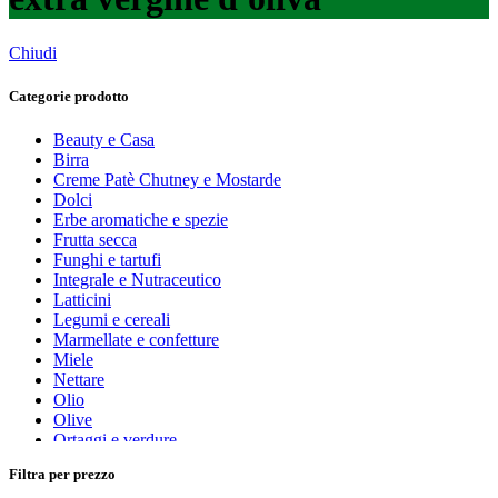
Chiudi
Categorie prodotto
Beauty e Casa
Birra
Creme Patè Chutney e Mostarde
Dolci
Erbe aromatiche e spezie
Frutta secca
Funghi e tartufi
Integrale e Nutraceutico
Latticini
Legumi e cereali
Marmellate e confetture
Miele
Nettare
Olio
Olive
Ortaggi e verdure
Pasta, farine e pangrattato
Filtra per prezzo
Peperoncino