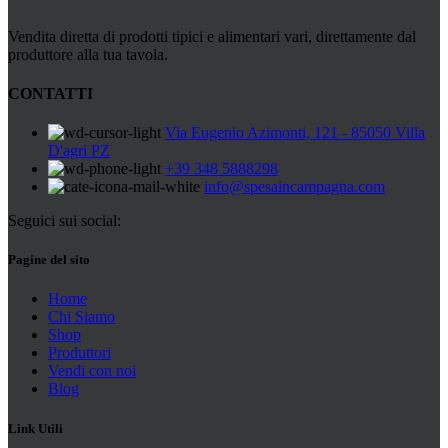
Vendita diretta di prodotti tipici e alimentari vari, direttamente dal
produttore alla tua tavola.
CONTATTI
Via Eugenio Azimonti, 121 - 85050 Villa
D'agri PZ
+39 348 5888298
info@spesaincampagna.com
Seguici sui social:
Pagine del sito
Home
Chi Siamo
Shop
Produttori
Vendi con noi
Blog
Link Utili