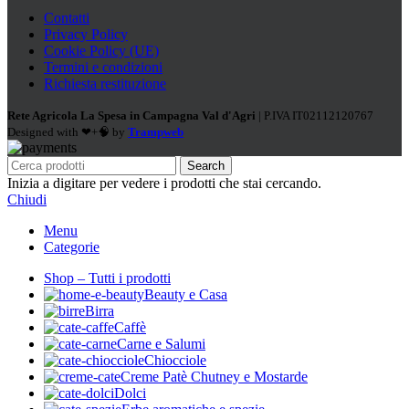
Contatti
Privacy Policy
Cookie Policy (UE)
Termini e condizioni
Richiesta restituzione
Rete Agricola La Spesa in Campagna Val d'Agri
| P.IVA IT02112120767
Designed with ❤+🧠 by
Trampweb
Search
Inizia a digitare per vedere i prodotti che stai cercando.
Chiudi
Menu
Categorie
Shop – Tutti i prodotti
Beauty e Casa
Birra
Caffè
Carne e Salumi
Chiocciole
Creme Patè Chutney e Mostarde
Dolci