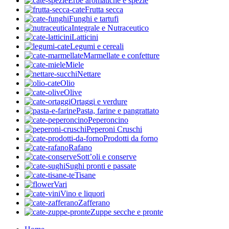
Erbe aromatiche e spezie
Frutta secca
Funghi e tartufi
Integrale e Nutraceutico
Latticini
Legumi e cereali
Marmellate e confetture
Miele
Nettare
Olio
Olive
Ortaggi e verdure
Pasta, farine e pangrattato
Peperoncino
Peperoni Cruschi
Prodotti da forno
Rafano
Sott’oli e conserve
Sughi pronti e passate
Tisane
Vari
Vino e liquori
Zafferano
Zuppe secche e pronte