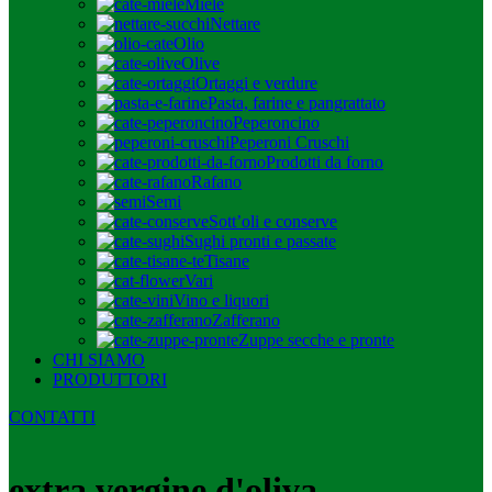
Miele
Nettare
Olio
Olive
Ortaggi e verdure
Pasta, farine e pangrattato
Peperoncino
Peperoni Cruschi
Prodotti da forno
Rafano
Semi
Sott’oli e conserve
Sughi pronti e passate
Tisane
Vari
Vino e liquori
Zafferano
Zuppe secche e pronte
CHI SIAMO
PRODUTTORI
CONTATTI
extra vergine d'oliva