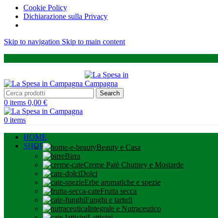
Cookie Policy
Dichiarazione sulla Privacy
Skip to navigation
Skip to main content
Search
0
items
0,00
€
0
items
HOME
SHOP
Beauty e Casa
Birra
Creme Patè Chutney e Mostarde
Dolci
Erbe aromatiche e spezie
Frutta secca
Funghi e tartufi
Integrale e Nutraceutico
Latticini