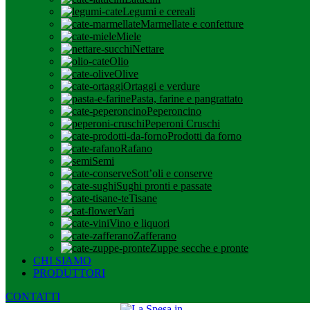
Legumi e cereali
Marmellate e confetture
Miele
Nettare
Olio
Olive
Ortaggi e verdure
Pasta, farine e pangrattato
Peperoncino
Peperoni Cruschi
Prodotti da forno
Rafano
Semi
Sott’oli e conserve
Sughi pronti e passate
Tisane
Vari
Vino e liquori
Zafferano
Zuppe secche e pronte
CHI SIAMO
PRODUTTORI
CONTATTI