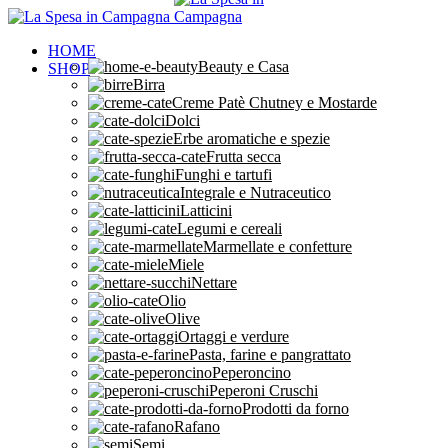
HOME
Beauty e Casa
SHOP
Birra
Creme Patè Chutney e Mostarde
Dolci
Erbe aromatiche e spezie
Frutta secca
Funghi e tartufi
Integrale e Nutraceutico
Latticini
Legumi e cereali
Marmellate e confetture
Miele
Nettare
Olio
Olive
Ortaggi e verdure
Pasta, farine e pangrattato
Peperoncino
Peperoni Cruschi
Prodotti da forno
Rafano
Semi