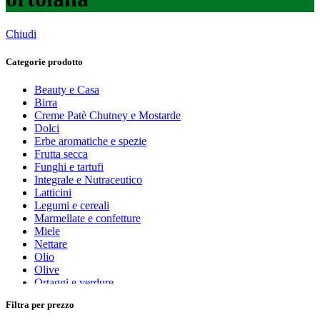
Chiudi
Categorie prodotto
Beauty e Casa
Birra
Creme Patè Chutney e Mostarde
Dolci
Erbe aromatiche e spezie
Frutta secca
Funghi e tartufi
Integrale e Nutraceutico
Latticini
Legumi e cereali
Marmellate e confetture
Miele
Nettare
Olio
Olive
Ortaggi e verdure
Pasta, farine e pangrattato
Filtra per prezzo
Peperoncino