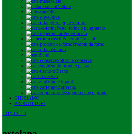
Miele
Nettare
Olio
Olive
Ortaggi e verdure
Pasta, farine e pangrattato
Peperoncino
Peperoni Cruschi
Prodotti da forno
Rafano
Semi
Sott’oli e conserve
Sughi pronti e passate
Tisane
Vari
Vino e liquori
Zafferano
Zuppe secche e pronte
CHI SIAMO
PRODUTTORI
CONTATTI
ortolana