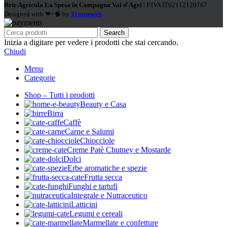
Rete Agricola La Spesa in Campagna Val d'Agri
| P.IVA IT02112120767
Designed with ❤+🧠 by
Trampweb
Search
Inizia a digitare per vedere i prodotti che stai cercando.
Chiudi
Menu
Categorie
Shop – Tutti i prodotti
Beauty e Casa
Birra
Caffè
Carne e Salumi
Chiocciole
Creme Patè Chutney e Mostarde
Dolci
Erbe aromatiche e spezie
Frutta secca
Funghi e tartufi
Integrale e Nutraceutico
Latticini
Legumi e cereali
Marmellate e confetture