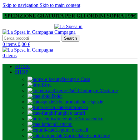
Skip to navigation
Skip to main content
SPEDIZIONE GRATUITA PER GLI ORDINI SOPRA I 99€
Search
0
items
0,00
€
0
items
HOME
SHOP
Beauty e Casa
Birra
Creme Patè Chutney e Mostarde
Dolci
Erbe aromatiche e spezie
Frutta secca
Funghi e tartufi
Integrale e Nutraceutico
Latticini
Legumi e cereali
Marmellate e confetture