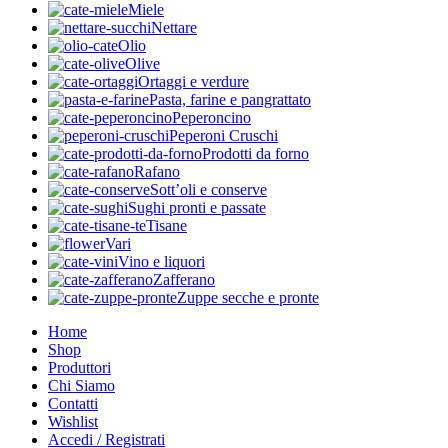
Miele
Nettare
Olio
Olive
Ortaggi e verdure
Pasta, farine e pangrattato
Peperoncino
Peperoni Cruschi
Prodotti da forno
Rafano
Sott’oli e conserve
Sughi pronti e passate
Tisane
Vari
Vino e liquori
Zafferano
Zuppe secche e pronte
Home
Shop
Produttori
Chi Siamo
Contatti
Wishlist
Accedi / Registrati