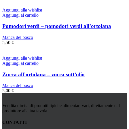
Aggiungi alla wishlist
Aggiungi al carrello
Pomodori verdi – pomodori verdi all’ortolana
Manca del bosco
5,50
€
Aggiungi alla wishlist
Aggiungi al carrello
Zucca all’ortolana – zucca sott’olio
Manca del bosco
5,00
€
Vendita diretta di prodotti tipici e alimentari vari, direttamente dal
produttore alla tua tavola.
CONTATTI